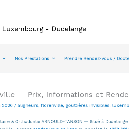
e Luxembourg - Dudelange
Nos Prestations
Prendre Rendez-Vous / Doct
ville — Prix, Informations et Rend
n 2026
/
aligneurs
,
florenville
,
gouttières invisibles
,
luxemb
Dentaire & Orthodontie ARNOULD-TANSON — Situé à Dudelang