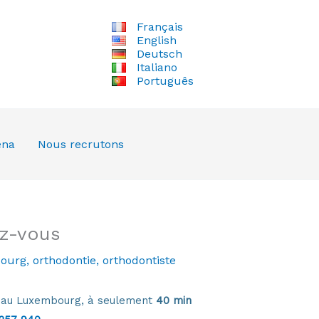
Français
English
Deutsch
Italiano
Português
ena
Nous recrutons
ez-vous
ourg
,
orthodontie
,
orthodontiste
e au Luxembourg, à seulement
40 min