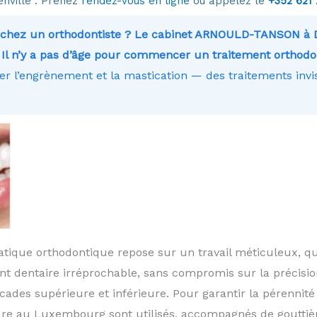
enville . Prenez
rendez-vous en ligne
ou appelez le
+352 621
herchez un orthodontiste ? Le cabinet ARNOULD-TANSON à
Il n’y a pas d’âge pour commencer un traitement orthodo
ter l’engrènement et la mastication — des traitements invis
ique orthodontique repose sur un travail méticuleux, que
ment dentaire irréprochable, sans compromis sur la précisi
cades supérieure et inférieure. Pour garantir la pérennité 
ure au Luxembourg sont utilisés, accompagnés de gouttiè