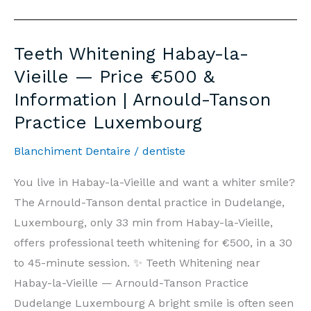
Habay-
la-
Teeth Whitening Habay-la-
Vieille
Vieille — Price €500 &
—
Information | Arnould-Tanson
Prix
Practice Luxembourg
500€
&
Blanchiment Dentaire
/
dentiste
Informations
|
You live in Habay-la-Vieille and want a whiter smile?
Cabinet
The Arnould-Tanson dental practice in Dudelange,
Arnould-
Luxembourg, only 33 min from Habay-la-Vieille,
Tanson
offers professional teeth whitening for €500, in a 30
Luxembourg
to 45-minute session. ✨ Teeth Whitening near
Habay-la-Vieille — Arnould-Tanson Practice
Dudelange Luxembourg A bright smile is often seen