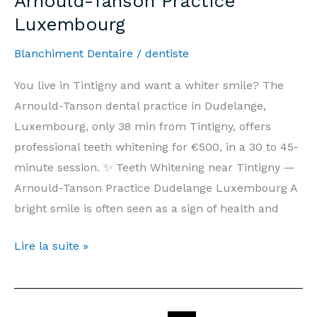
Arnould-Tanson Practice
Luxembourg
Informations
|
Blanchiment Dentaire
/
dentiste
Cabinet
Arnould-
You live in Tintigny and want a whiter smile? The
Tanson
Arnould-Tanson dental practice in Dudelange,
Luxembourg
Luxembourg, only 38 min from Tintigny, offers
professional teeth whitening for €500, in a 30 to 45-
minute session. ✨ Teeth Whitening near Tintigny —
Arnould-Tanson Practice Dudelange Luxembourg A
bright smile is often seen as a sign of health and
Teeth
Lire la suite »
Whitening
Tintigny
—