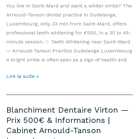
Cabinet
You live in Saint-Mard and want a whiter smile? The
Arnould-
Arnould-Tanson dental practice in Dudelange,
Tanson
Luxembourg, only 33 min from Saint-Mard, offers
Luxembourg
professional teeth whitening for €500, in a 30 to 45-
minute session. ✨ Teeth Whitening near Saint-Mard
— Arnould-Tanson Practice Dudelange Luxembourg
A bright smile is often seen as a sign of health and
Teeth
Lire la suite »
Whitening
Saint-
Mard
Blanchiment Dentaire Virton —
—
Prix 500€ & Informations |
Price
Cabinet Arnould-Tanson
€500
&