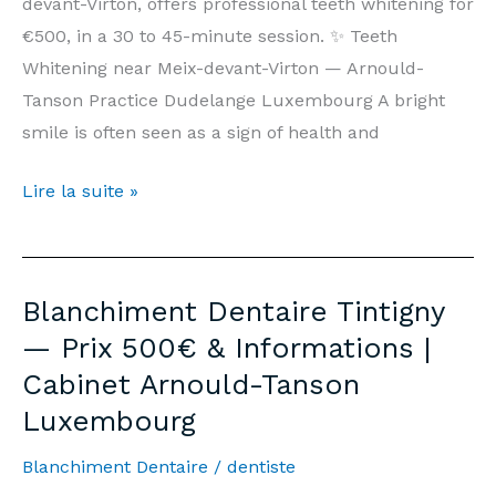
devant-Virton, offers professional teeth whitening for
Luxembourg
€500, in a 30 to 45-minute session. ✨ Teeth
Whitening near Meix-devant-Virton — Arnould-
Tanson Practice Dudelange Luxembourg A bright
smile is often seen as a sign of health and
Teeth
Lire la suite »
Whitening
Meix-
devant-
Blanchiment Dentaire Tintigny
Virton
— Prix 500€ & Informations |
—
Cabinet Arnould-Tanson
Price
Luxembourg
€500
&
Blanchiment Dentaire
/
dentiste
Information