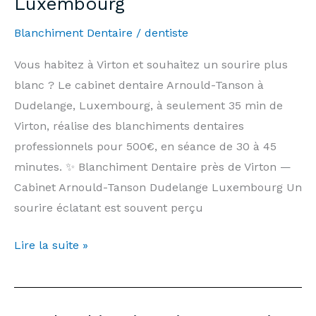
Luxembourg
Information
Blanchiment Dentaire
/
dentiste
|
Arnould-
Vous habitez à Virton et souhaitez un sourire plus
Tanson
blanc ? Le cabinet dentaire Arnould-Tanson à
Practice
Dudelange, Luxembourg, à seulement 35 min de
Luxembourg
Virton, réalise des blanchiments dentaires
professionnels pour 500€, en séance de 30 à 45
minutes. ✨ Blanchiment Dentaire près de Virton —
Cabinet Arnould-Tanson Dudelange Luxembourg Un
sourire éclatant est souvent perçu
Blanchiment
Lire la suite »
Dentaire
Virton
—