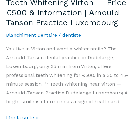
Teeth Whitening Virton — Price
Prix
€500 & Information | Arnould-
500€
Tanson Practice Luxembourg
&
Informations
Blanchiment Dentaire
/
dentiste
|
Cabinet
You live in Virton and want a whiter smile? The
Arnould-
Arnould-Tanson dental practice in Dudelange,
Tanson
Luxembourg, only 35 min from Virton, offers
Luxembourg
professional teeth whitening for €500, in a 30 to 45-
minute session. ✨ Teeth Whitening near Virton —
Arnould-Tanson Practice Dudelange Luxembourg A
bright smile is often seen as a sign of health and
Teeth
Lire la suite »
Whitening
Virton