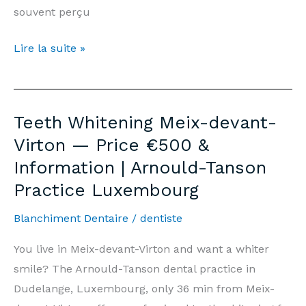
souvent perçu
Blanchiment
Lire la suite »
Dentaire
Meix-
devant-
Teeth Whitening Meix-devant-
Virton
Virton — Price €500 &
—
Information | Arnould-Tanson
Prix
Practice Luxembourg
500€
&
Blanchiment Dentaire
/
dentiste
Informations
|
You live in Meix-devant-Virton and want a whiter
Cabinet
smile? The Arnould-Tanson dental practice in
Arnould-
Dudelange, Luxembourg, only 36 min from Meix-
Tanson