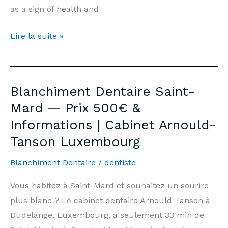
as a sign of health and
Teeth
Lire la suite »
Whitening
Habay-
la-
Blanchiment Dentaire Saint-
Vieille
Mard — Prix 500€ &
—
Informations | Cabinet Arnould-
Price
Tanson Luxembourg
€500
&
Blanchiment Dentaire
/
dentiste
Information
|
Vous habitez à Saint-Mard et souhaitez un sourire
Arnould-
plus blanc ? Le cabinet dentaire Arnould-Tanson à
Tanson
Dudelange, Luxembourg, à seulement 33 min de
Practice