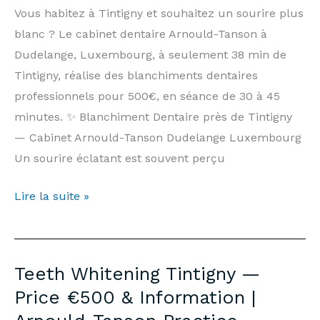
|
Vous habitez à Tintigny et souhaitez un sourire plus
Arnould-
blanc ? Le cabinet dentaire Arnould-Tanson à
Tanson
Dudelange, Luxembourg, à seulement 38 min de
Practice
Tintigny, réalise des blanchiments dentaires
Luxembourg
professionnels pour 500€, en séance de 30 à 45
minutes. ✨ Blanchiment Dentaire près de Tintigny
— Cabinet Arnould-Tanson Dudelange Luxembourg
Un sourire éclatant est souvent perçu
Blanchiment
Lire la suite »
Dentaire
Tintigny
—
Teeth Whitening Tintigny —
Prix
Price €500 & Information |
500€
&