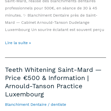
Saint-Mard, réalise des blanchiments dentaires
Luxembourg
professionnels pour 500€, en séance de 30 à 45
minutes. ✨ Blanchiment Dentaire près de Saint-
Mard — Cabinet Arnould-Tanson Dudelange
Luxembourg Un sourire éclatant est souvent perçu
Blanchiment
Lire la suite »
Dentaire
Saint-
Mard
Teeth Whitening Saint-Mard —
—
Price €500 & Information |
Prix
Arnould-Tanson Practice
500€
Luxembourg
&
Informations
Blanchiment Dentaire
/
dentiste
|