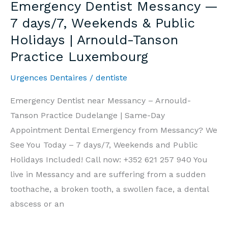
Emergency Dentist Messancy —
7j/7,
7 days/7, Weekends & Public
Week-
Holidays | Arnould-Tanson
end
Practice Luxembourg
et
Jours
Urgences Dentaires
/
dentiste
Fériés
|
Emergency Dentist near Messancy – Arnould-
Cabinet
Tanson Practice Dudelange | Same-Day
Arnould-
Appointment Dental Emergency from Messancy? We
Tanson
See You Today – 7 days/7, Weekends and Public
Luxembourg
Holidays Included! Call now: +352 621 257 940 You
live in Messancy and are suffering from a sudden
toothache, a broken tooth, a swollen face, a dental
abscess or an