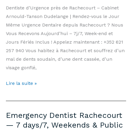
|
Dentiste d’Urgence près de Rachecourt – Cabinet
Arnould-
Arnould-Tanson Dudelange | Rendez-vous le Jour
Tanson
Même Urgence Dentaire depuis Rachecourt ? Nous
Practice
Vous Recevons Aujourd’hui – 7j/7, Week-end et
Luxembourg
Jours Fériés Inclus ! Appelez maintenant : +352 621
257 940 Vous habitez à Rachecourt et souffrez d’un
mal de dents soudain, d’une dent cassée, d’un
visage gonflé,
Dentiste
Lire la suite »
d’Urgence
Rachecourt
—
Emergency Dentist Rachecourt
7j/7,
— 7 days/7, Weekends & Public
Week-