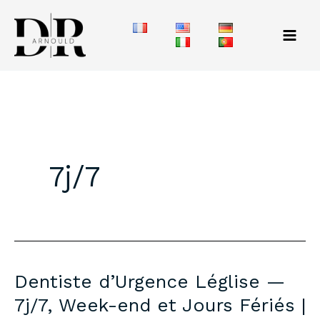
Aller
au
contenu
7j/7
Dentiste d’Urgence Léglise —
7j/7, Week-end et Jours Fériés |