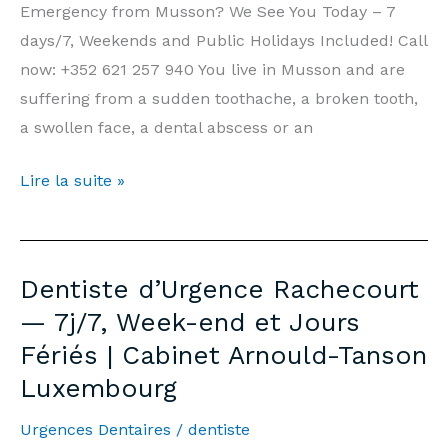
Arnould-
Emergency from Musson? We See You Today – 7
Tanson
days/7, Weekends and Public Holidays Included! Call
Luxembourg
now: +352 621 257 940 You live in Musson and are
suffering from a sudden toothache, a broken tooth,
a swollen face, a dental abscess or an
Emergency
Lire la suite »
Dentist
Musson
—
Dentiste d’Urgence Rachecourt
7
— 7j/7, Week-end et Jours
days/7,
Fériés | Cabinet Arnould-Tanson
Weekends
Luxembourg
&
Public
Urgences Dentaires
/
dentiste
Holidays