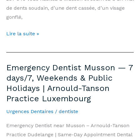
de dents soudain, d’une dent cassée, d’un visage
gonflé,
Dentiste
Lire la suite »
d’Urgence
Musson
—
Emergency Dentist Musson — 7
7j/7,
days/7, Weekends & Public
Week-
Holidays | Arnould-Tanson
end
Practice Luxembourg
et
Jours
Urgences Dentaires
/
dentiste
Fériés
|
Emergency Dentist near Musson – Arnould-Tanson
Cabinet
Practice Dudelange | Same-Day Appointment Dental