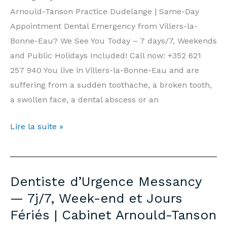
Fériés
Arnould-Tanson Practice Dudelange | Same-Day
|
Appointment Dental Emergency from Villers-la-
Cabinet
Bonne-Eau? We See You Today – 7 days/7, Weekends
Arnould-
and Public Holidays Included! Call now: +352 621
Tanson
257 940 You live in Villers-la-Bonne-Eau and are
Luxembourg
suffering from a sudden toothache, a broken tooth,
a swollen face, a dental abscess or an
Emergency
Lire la suite »
Dentist
Villers-
la-
Dentiste d’Urgence Messancy
Bonne-
— 7j/7, Week-end et Jours
Eau
Fériés | Cabinet Arnould-Tanson
—