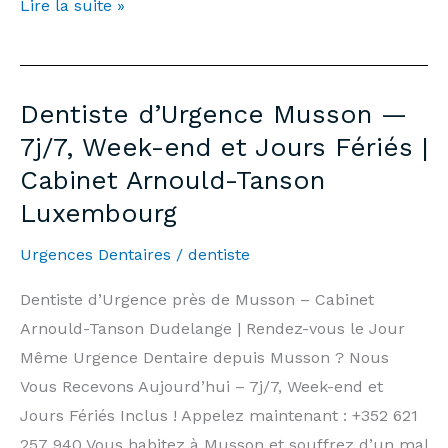
Emergency
Lire la suite »
Dentist
Messancy
—
Dentiste d’Urgence Musson —
7
7j/7, Week-end et Jours Fériés |
days/7,
Cabinet Arnould-Tanson
Weekends
Luxembourg
&
Public
Urgences Dentaires
/
dentiste
Holidays
|
Dentiste d’Urgence près de Musson – Cabinet
Arnould-
Arnould-Tanson Dudelange | Rendez-vous le Jour
Tanson
Même Urgence Dentaire depuis Musson ? Nous
Practice
Vous Recevons Aujourd’hui – 7j/7, Week-end et
Luxembourg
Jours Fériés Inclus ! Appelez maintenant : +352 621
257 940 Vous habitez à Musson et souffrez d’un mal