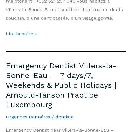
maintenant : +352 621 257 940 Vous habitez à
Villers-la-Bonne-Eau et souffrez d’un mal de dents
soudain, d’une dent cassée, d’un visage gonflé,
Dentiste
Lire la suite »
d’Urgence
Villers-
la-
Emergency Dentist Villers-la-
Bonne-
Bonne-Eau — 7 days/7,
Eau
Weekends & Public Holidays |
—
Arnould-Tanson Practice
7j/7,
Week-
Luxembourg
end
Urgences Dentaires
/
dentiste
et
Jours
Emergency Dentist near Villers-la-Bonne-Eau –