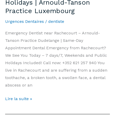
Holidays | Arnould-Tanson
end
Practice Luxembourg
et
Jours
Urgences Dentaires
/
dentiste
Fériés
|
Emergency Dentist near Rachecourt – Arnould-
Cabinet
Tanson Practice Dudelange | Same-Day
Arnould-
Appointment Dental Emergency from Rachecourt?
Tanson
We See You Today – 7 days/7, Weekends and Public
Luxembourg
Holidays Included! Call now: +352 621 257 940 You
live in Rachecourt and are suffering from a sudden
toothache, a broken tooth, a swollen face, a dental
abscess or an
Emergency
Lire la suite »
Dentist
Rachecourt