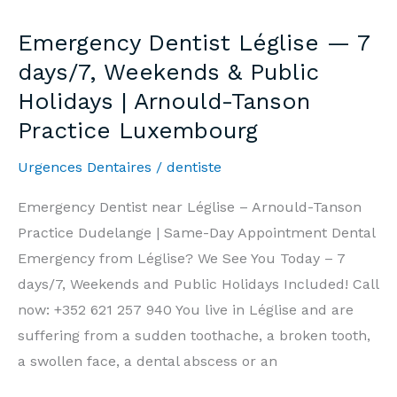
—
Emergency Dentist Léglise — 7
7j/7,
days/7, Weekends & Public
Week-
Holidays | Arnould-Tanson
end
Practice Luxembourg
et
Jours
Urgences Dentaires
/
dentiste
Fériés
|
Emergency Dentist near Léglise – Arnould-Tanson
Cabinet
Practice Dudelange | Same-Day Appointment Dental
Arnould-
Emergency from Léglise? We See You Today – 7
Tanson
days/7, Weekends and Public Holidays Included! Call
Luxembourg
now: +352 621 257 940 You live in Léglise and are
suffering from a sudden toothache, a broken tooth,
a swollen face, a dental abscess or an