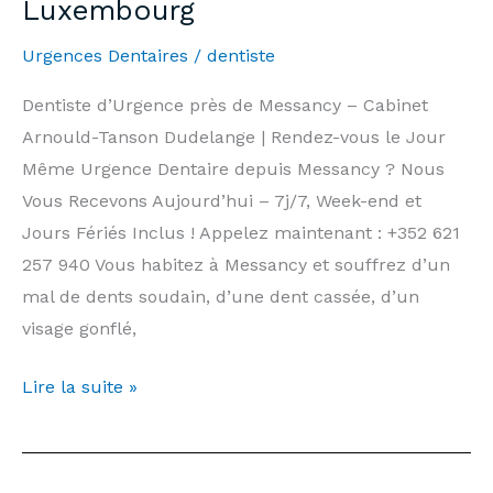
Luxembourg
7
days/7,
Urgences Dentaires
/
dentiste
Weekends
&
Dentiste d’Urgence près de Messancy – Cabinet
Public
Arnould-Tanson Dudelange | Rendez-vous le Jour
Holidays
Même Urgence Dentaire depuis Messancy ? Nous
|
Vous Recevons Aujourd’hui – 7j/7, Week-end et
Arnould-
Jours Fériés Inclus ! Appelez maintenant : +352 621
Tanson
257 940 Vous habitez à Messancy et souffrez d’un
Practice
mal de dents soudain, d’une dent cassée, d’un
Luxembourg
visage gonflé,
Dentiste
Lire la suite »
d’Urgence
Messancy
—