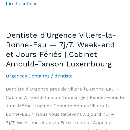
Emergency
Lire la suite »
Dentist
Léglise
—
Dentiste d’Urgence Villers-la-
7
Bonne-Eau — 7j/7, Week-end
days/7,
et Jours Fériés | Cabinet
Weekends
Arnould-Tanson Luxembourg
&
Public
Urgences Dentaires
/
dentiste
Holidays
|
Dentiste d’Urgence près de Villers-la-Bonne-Eau –
Arnould-
Cabinet Arnould-Tanson Dudelange | Rendez-vous le
Tanson
Jour Même Urgence Dentaire depuis Villers-la-
Practice
Bonne-Eau ? Nous Vous Recevons Aujourd’hui –
Luxembourg
7j/7, Week-end et Jours Fériés Inclus ! Appelez