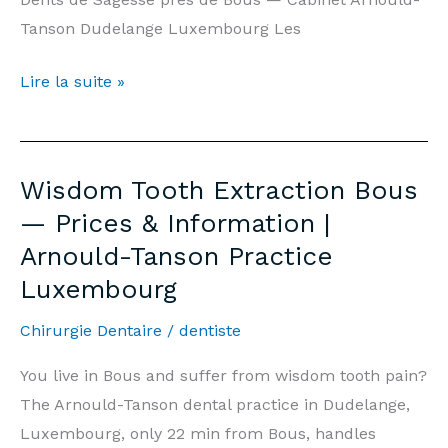
Tanson Dudelange Luxembourg Les
Extraction
Lire la suite »
Dents
de
Sagesse
Wisdom Tooth Extraction Bous
Bous
— Prices & Information |
—
Arnould-Tanson Practice
Prix
Luxembourg
&
Informations
Chirurgie Dentaire
/
dentiste
|
Cabinet
You live in Bous and suffer from wisdom tooth pain?
Arnould-
The Arnould-Tanson dental practice in Dudelange,
Tanson
Luxembourg, only 22 min from Bous, handles