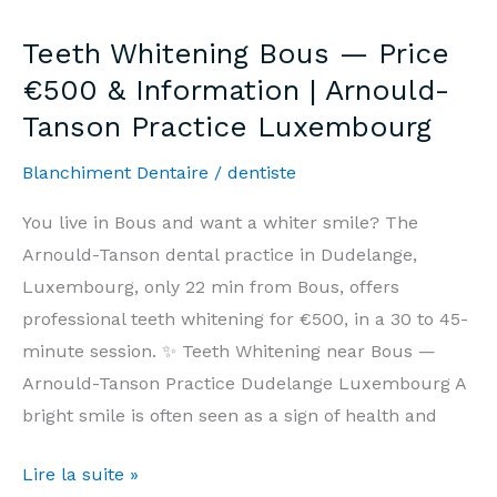
—
Teeth Whitening Bous — Price
Prix
€500 & Information | Arnould-
500€
Tanson Practice Luxembourg
&
Informations
Blanchiment Dentaire
/
dentiste
|
Cabinet
You live in Bous and want a whiter smile? The
Arnould-
Arnould-Tanson dental practice in Dudelange,
Tanson
Luxembourg, only 22 min from Bous, offers
Luxembourg
professional teeth whitening for €500, in a 30 to 45-
minute session. ✨ Teeth Whitening near Bous —
Arnould-Tanson Practice Dudelange Luxembourg A
bright smile is often seen as a sign of health and
Teeth
Lire la suite »