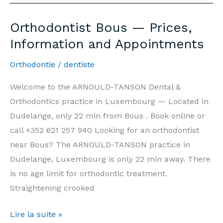
—
Prix,
Orthodontist Bous — Prices,
Informations
Information and Appointments
et
Rendez-
Orthodontie
/
dentiste
vous
Welcome to the ARNOULD-TANSON Dental &
Orthodontics practice in Luxembourg — Located in
Dudelange, only 22 min from Bous . Book online or
call +352 621 257 940 Looking for an orthodontist
near Bous? The ARNOULD-TANSON practice in
Dudelange, Luxembourg is only 22 min away. There
is no age limit for orthodontic treatment.
Straightening crooked
Orthodontist
Lire la suite »