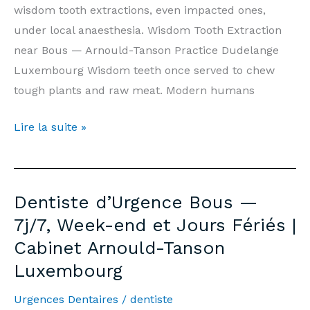
Luxembourg
wisdom tooth extractions, even impacted ones,
under local anaesthesia. Wisdom Tooth Extraction
near Bous — Arnould-Tanson Practice Dudelange
Luxembourg Wisdom teeth once served to chew
tough plants and raw meat. Modern humans
Wisdom
Lire la suite »
Tooth
Extraction
Bous
Dentiste d’Urgence Bous —
—
7j/7, Week-end et Jours Fériés |
Prices
Cabinet Arnould-Tanson
&
Luxembourg
Information
|
Urgences Dentaires
/
dentiste
Arnould-