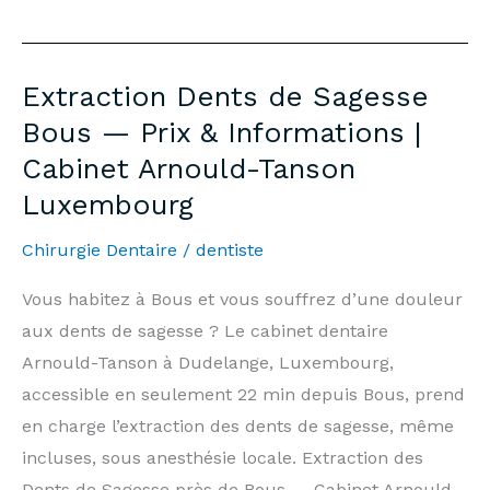
Whitening
Bous
—
Extraction Dents de Sagesse
Price
Bous — Prix & Informations |
€500
Cabinet Arnould-Tanson
&
Luxembourg
Information
|
Chirurgie Dentaire
/
dentiste
Arnould-
Tanson
Vous habitez à Bous et vous souffrez d’une douleur
Practice
aux dents de sagesse ? Le cabinet dentaire
Luxembourg
Arnould-Tanson à Dudelange, Luxembourg,
accessible en seulement 22 min depuis Bous, prend
en charge l’extraction des dents de sagesse, même
incluses, sous anesthésie locale. Extraction des
Dents de Sagesse près de Bous — Cabinet Arnould-