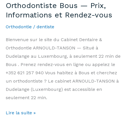
Orthodontiste Bous — Prix,
7
Informations et Rendez-vous
days/7,
Weekends
Orthodontie
/
dentiste
&
Bienvenue sur le site du Cabinet Dentaire &
Public
Orthodontie ARNOULD-TANSON — Situé à
Holidays
Dudelange au Luxembourg, à seulement 22 min de
|
Bous . Prenez rendez-vous en ligne ou appelez le
Arnould-
+352 621 257 940 Vous habitez à Bous et cherchez
Tanson
un orthodontiste ? Le cabinet ARNOULD-TANSON à
Practice
Dudelange (Luxembourg) est accessible en
Luxembourg
seulement 22 min.
Orthodontiste
Lire la suite »
Bous