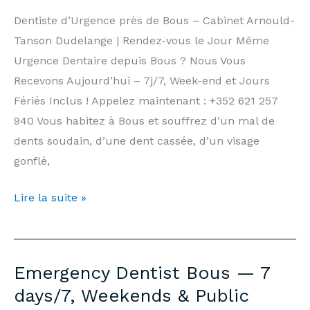
Tanson
Dentiste d’Urgence près de Bous – Cabinet Arnould-
Practice
Tanson Dudelange | Rendez-vous le Jour Même
Luxembourg
Urgence Dentaire depuis Bous ? Nous Vous
Recevons Aujourd’hui – 7j/7, Week-end et Jours
Fériés Inclus ! Appelez maintenant : +352 621 257
940 Vous habitez à Bous et souffrez d’un mal de
dents soudain, d’une dent cassée, d’un visage
gonflé,
Dentiste
Lire la suite »
d’Urgence
Bous
—
Emergency Dentist Bous — 7
7j/7,
days/7, Weekends & Public
Week-