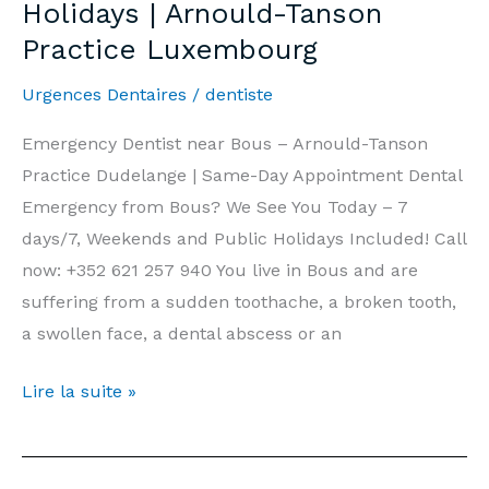
Holidays | Arnould-Tanson
end
Practice Luxembourg
et
Jours
Urgences Dentaires
/
dentiste
Fériés
|
Emergency Dentist near Bous – Arnould-Tanson
Cabinet
Practice Dudelange | Same-Day Appointment Dental
Arnould-
Emergency from Bous? We See You Today – 7
Tanson
days/7, Weekends and Public Holidays Included! Call
Luxembourg
now: +352 621 257 940 You live in Bous and are
suffering from a sudden toothache, a broken tooth,
a swollen face, a dental abscess or an
Emergency
Lire la suite »
Dentist
Bous
—