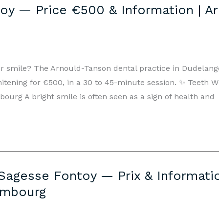
oy — Price €500 & Information | A
ter smile? The Arnould-Tanson dental practice in Dudelan
whitening for €500, in a 30 to 45-minute session. ✨ Teeth
rg A bright smile is often seen as a sign of health and
Sagesse Fontoy — Prix & Informatio
embourg