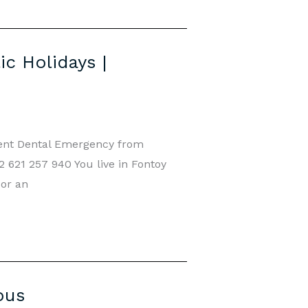
c Holidays |
ent Dental Emergency from
 621 257 940 You live in Fontoy
 or an
ous