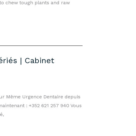
to chew tough plants and raw
riés | Cabinet
our Même Urgence Dentaire depuis
maintenant : +352 621 257 940 Vous
é,