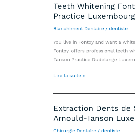
Teeth Whitening Font
Prix
Practice Luxembourg
500€
&
Blanchiment Dentaire
/
dentiste
Informations
You live in Fontoy and want a whi
|
Fontoy, offers professional teeth 
Cabinet
Tanson Practice Dudelange Luxembou
Arnould-
Tanson
Teeth
Lire la suite »
Luxembourg
Whitening
Fontoy
—
Extraction Dents de 
Price
Arnould-Tanson Lux
€500
&
Chirurgie Dentaire
/
dentiste