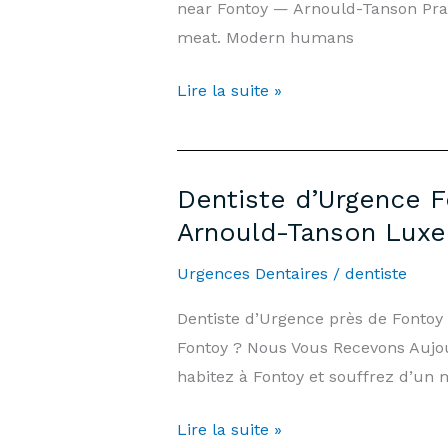
near Fontoy — Arnould-Tanson Pra
Cabinet
meat. Modern humans
Arnould-
Tanson
Wisdom
Lire la suite »
Luxembourg
Tooth
Extraction
Fontoy
Dentiste d’Urgence F
—
Arnould-Tanson Lux
Prices
&
Urgences Dentaires
/
dentiste
Information
Dentiste d’Urgence près de Fonto
|
Fontoy ? Nous Vous Recevons Aujour
Arnould-
habitez à Fontoy et souffrez d’un 
Tanson
Practice
Dentiste
Lire la suite »
Luxembourg