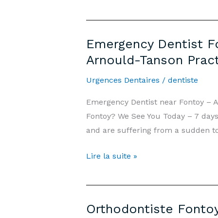
d’Urgence
Fontoy
—
Emergency Dentist Fo
7j/7,
Arnould-Tanson Prac
Week-
end
Urgences Dentaires
/
dentiste
et
Emergency Dentist near Fontoy – 
Jours
Fontoy? We See You Today – 7 days/
Fériés
and are suffering from a sudden to
|
Cabinet
Emergency
Lire la suite »
Arnould-
Dentist
Tanson
Fontoy
Luxembourg
—
Orthodontiste Fontoy
7