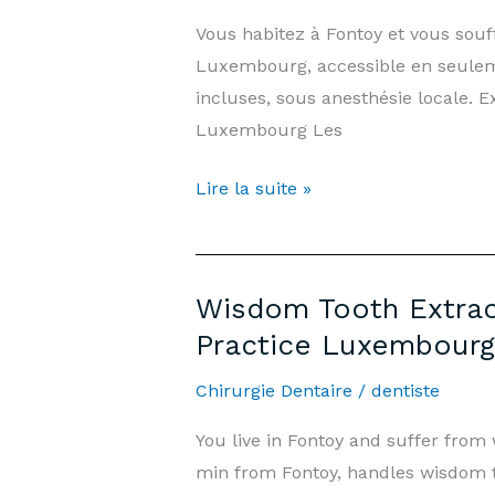
Information
Vous habitez à Fontoy et vous sou
|
Luxembourg, accessible en seuleme
Arnould-
incluses, sous anesthésie locale.
Tanson
Luxembourg Les
Practice
Luxembourg
Extraction
Lire la suite »
Dents
de
Sagesse
Wisdom Tooth Extract
Fontoy
Practice Luxembourg
—
Prix
Chirurgie Dentaire
/
dentiste
&
You live in Fontoy and suffer fro
Informations
min from Fontoy, handles wisdom t
|