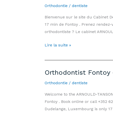
days/7,
Orthodontie
/
dentiste
Weekends
Bienvenue sur le site du Cabinet
&
17 min de Fontoy . Prenez rendez-
Public
orthodontiste ? Le cabinet ARNOU
Holidays
|
Orthodontiste
Lire la suite »
Arnould-
Fontoy
Tanson
—
Practice
Prix,
Luxembourg
Orthodontist Fontoy
Informations
et
Orthodontie
/
dentiste
Rendez-
Welcome to the ARNOULD-TANSON D
vous
Fontoy . Book online or call +352
Dudelange, Luxembourg is only 17 m