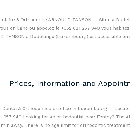
 Dentaire & Orthodontie ARNOULD-TANSON — Situé à Dud
vous en ligne ou appelez le +352 621 257 940 Vous habitez
LD-TANSON à Dudelange (Luxembourg) est accessible en 
 — Prices, Information and Appoin
ental & Orthodontics practice in Luxembourg — Located
 621 257 940 Looking for an orthodontist near Fontoy? Th
in away. There is no age limit for orthodontic treatment