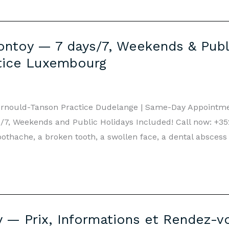
ntoy — 7 days/7, Weekends & Publi
tice Luxembourg
Arnould-Tanson Practice Dudelange | Same-Day Appointm
7, Weekends and Public Holidays Included! Call now: +352
othache, a broken tooth, a swollen face, a dental abscess
 — Prix, Informations et Rendez-v