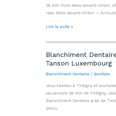
36 min from Meix-devant-Virton, of
Informations
near Meix-devant-Virton — Arnould
|
Cabinet
Teeth
Lire la suite »
Arnould-
Whitening
Tanson
Meix-
Luxembourg
devant-
Blanchiment Dentaire
Virton
Tanson Luxembourg
—
Price
Blanchiment Dentaire
/
dentiste
€500
Vous habitez à Tintigny et souhai
&
seulement 38 min de Tintigny, réa
Information
Blanchiment Dentaire près de Tin
|
perçu
Arnould-