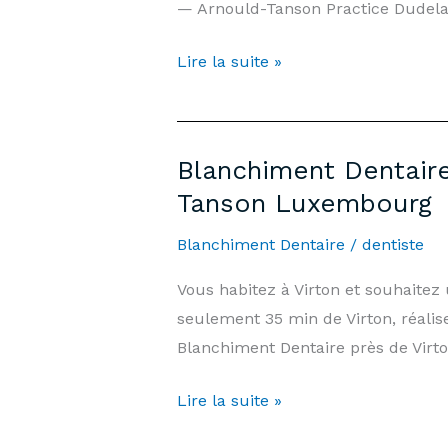
— Arnould-Tanson Practice Dudelan
Cabinet
Arnould-
Teeth
Lire la suite »
Tanson
Whitening
Luxembourg
Saint-
Mard
Blanchiment Dentaire
—
Tanson Luxembourg
Price
€500
Blanchiment Dentaire
/
dentiste
&
Vous habitez à Virton et souhaite
Information
seulement 35 min de Virton, réali
|
Blanchiment Dentaire près de Vir
Arnould-
Tanson
Blanchiment
Lire la suite »
Practice
Dentaire
Luxembourg