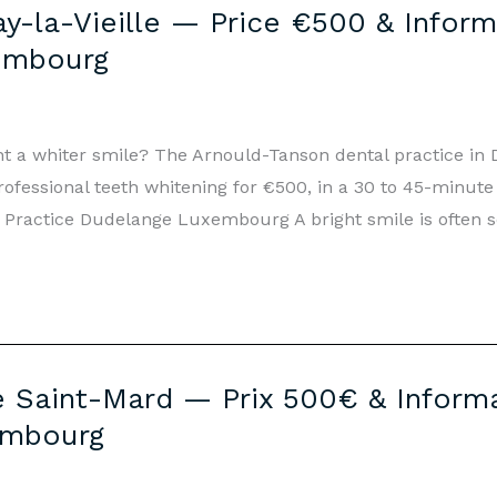
y-la-Vieille — Price €500 & Inform
embourg
ant a whiter smile? The Arnould-Tanson dental practice i
rofessional teeth whitening for €500, in a 30 to 45-minut
Practice Dudelange Luxembourg A bright smile is often se
 Saint-Mard — Prix 500€ & Informa
embourg