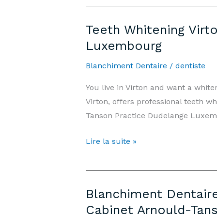
Virton
—
Teeth Whitening Virt
Prix
Luxembourg
500€
&
Blanchiment Dentaire
/
dentiste
Informations
You live in Virton and want a whi
|
Virton, offers professional teeth w
Cabinet
Tanson Practice Dudelange Luxembou
Arnould-
Tanson
Teeth
Lire la suite »
Luxembourg
Whitening
Virton
—
Blanchiment Dentaire
Price
Cabinet Arnould-Tan
€500