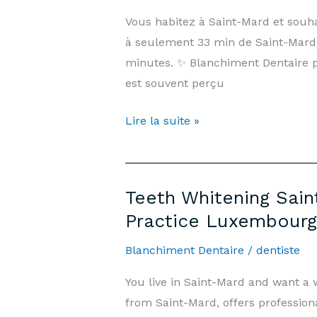
€500
Vous habitez à Saint-Mard et souh
&
à seulement 33 min de Saint-Mard,
Information
minutes. ✨ Blanchiment Dentaire 
|
est souvent perçu
Arnould-
Tanson
Blanchiment
Lire la suite »
Practice
Dentaire
Luxembourg
Saint-
Mard
Teeth Whitening Sain
—
Practice Luxembourg
Prix
500€
Blanchiment Dentaire
/
dentiste
&
You live in Saint-Mard and want a
Informations
from Saint-Mard, offers profession
|