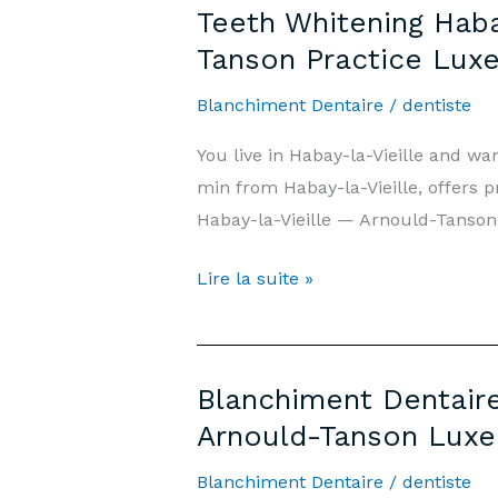
Teeth Whitening Haba
Vieille
Tanson Practice Lux
—
Prix
Blanchiment Dentaire
/
dentiste
500€
You live in Habay-la-Vieille and w
&
min from Habay-la-Vieille, offers p
Informations
Habay-la-Vieille — Arnould-Tanson 
|
Cabinet
Teeth
Lire la suite »
Arnould-
Whitening
Tanson
Habay-
Luxembourg
la-
Blanchiment Dentaire
Vieille
Arnould-Tanson Lux
—
Price
Blanchiment Dentaire
/
dentiste