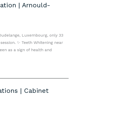
ation | Arnould-
n Dudelange, Luxembourg, only 33
e session. ✨ Teeth Whitening near
en as a sign of health and
tions | Cabinet