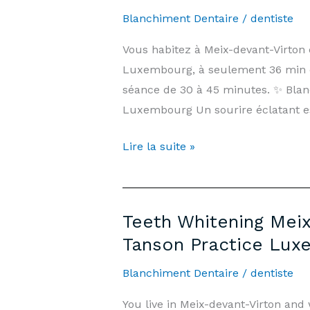
&
Blanchiment Dentaire
/
dentiste
Information
Vous habitez à Meix-devant-Virton 
|
Luxembourg, à seulement 36 min de
Arnould-
séance de 30 à 45 minutes. ✨ Bla
Tanson
Luxembourg Un sourire éclatant e
Practice
Luxembourg
Blanchiment
Lire la suite »
Dentaire
Meix-
devant-
Teeth Whitening Meix
Virton
Tanson Practice Lux
—
Prix
Blanchiment Dentaire
/
dentiste
500€
You live in Meix-devant-Virton an
&