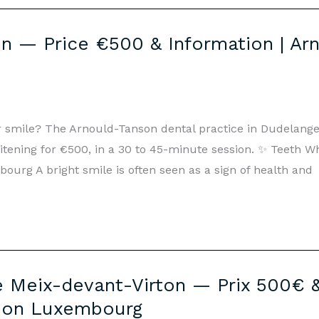
on — Price €500 & Information | Ar
ter smile? The Arnould-Tanson dental practice in Dudelan
hitening for €500, in a 30 to 45-minute session. ✨ Teeth 
rg A bright smile is often seen as a sign of health and
 Meix-devant-Virton — Prix 500€ &
son Luxembourg