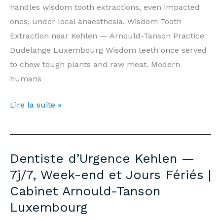
Luxembourg
handles wisdom tooth extractions, even impacted
ones, under local anaesthesia. Wisdom Tooth
Extraction near Kehlen — Arnould-Tanson Practice
Dudelange Luxembourg Wisdom teeth once served
to chew tough plants and raw meat. Modern
humans
Wisdom
Lire la suite »
Tooth
Extraction
Kehlen
Dentiste d’Urgence Kehlen —
—
7j/7, Week-end et Jours Fériés |
Prices
Cabinet Arnould-Tanson
&
Luxembourg
Information
|