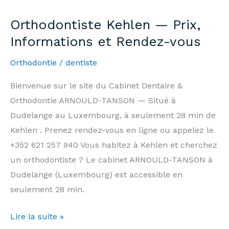
—
Orthodontiste Kehlen — Prix,
7
Informations et Rendez-vous
days/7,
Weekends
Orthodontie
/
dentiste
&
Bienvenue sur le site du Cabinet Dentaire &
Public
Orthodontie ARNOULD-TANSON — Situé à
Holidays
Dudelange au Luxembourg, à seulement 28 min de
|
Kehlen . Prenez rendez-vous en ligne ou appelez le
Arnould-
+352 621 257 940 Vous habitez à Kehlen et cherchez
Tanson
un orthodontiste ? Le cabinet ARNOULD-TANSON à
Practice
Dudelange (Luxembourg) est accessible en
Luxembourg
seulement 28 min.
Orthodontiste
Lire la suite »