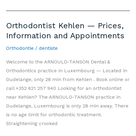
Kehlen
—
Prix,
Orthodontist Kehlen — Prices,
Informations
Information and Appointments
et
Rendez-
Orthodontie
/
dentiste
vous
Welcome to the ARNOULD-TANSON Dental &
Orthodontics practice in Luxembourg — Located in
Dudelange, only 28 min from Kehlen . Book online or
call +352 621 257 940 Looking for an orthodontist
near Kehlen? The ARNOULD-TANSON practice in
Dudelange, Luxembourg is only 28 min away. There
is no age limit for orthodontic treatment.
Straightening crooked