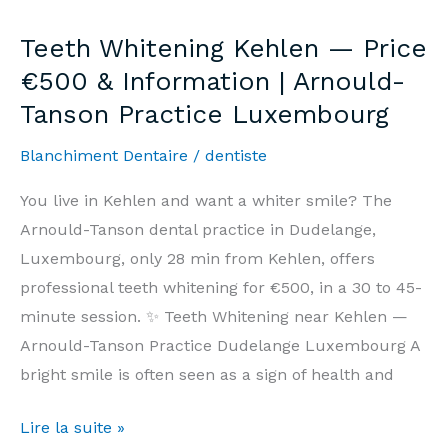
—
Teeth Whitening Kehlen — Price
Prix
€500 & Information | Arnould-
500€
Tanson Practice Luxembourg
&
Informations
Blanchiment Dentaire
/
dentiste
|
Cabinet
You live in Kehlen and want a whiter smile? The
Arnould-
Arnould-Tanson dental practice in Dudelange,
Tanson
Luxembourg, only 28 min from Kehlen, offers
Luxembourg
professional teeth whitening for €500, in a 30 to 45-
minute session. ✨ Teeth Whitening near Kehlen —
Arnould-Tanson Practice Dudelange Luxembourg A
bright smile is often seen as a sign of health and
Teeth
Lire la suite »