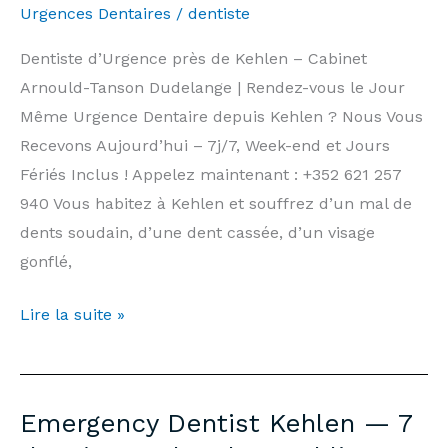
Urgences Dentaires
/
dentiste
Arnould-
Tanson
Dentiste d’Urgence près de Kehlen – Cabinet
Practice
Arnould-Tanson Dudelange | Rendez-vous le Jour
Luxembourg
Même Urgence Dentaire depuis Kehlen ? Nous Vous
Recevons Aujourd’hui – 7j/7, Week-end et Jours
Fériés Inclus ! Appelez maintenant : +352 621 257
940 Vous habitez à Kehlen et souffrez d’un mal de
dents soudain, d’une dent cassée, d’un visage
gonflé,
Dentiste
Lire la suite »
d’Urgence
Kehlen
—
Emergency Dentist Kehlen — 7
7j/7,