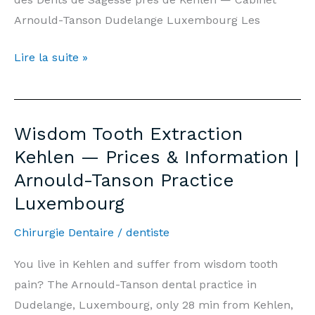
Arnould-Tanson Dudelange Luxembourg Les
Extraction
Lire la suite »
Dents
de
Sagesse
Wisdom Tooth Extraction
Kehlen
Kehlen — Prices & Information |
—
Arnould-Tanson Practice
Prix
Luxembourg
&
Informations
Chirurgie Dentaire
/
dentiste
|
Cabinet
You live in Kehlen and suffer from wisdom tooth
Arnould-
pain? The Arnould-Tanson dental practice in
Tanson
Dudelange, Luxembourg, only 28 min from Kehlen,