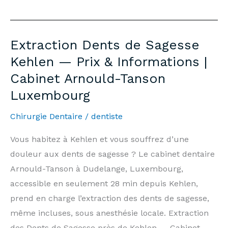
Whitening
Kehlen
—
Extraction Dents de Sagesse
Price
Kehlen — Prix & Informations |
€500
Cabinet Arnould-Tanson
&
Luxembourg
Information
|
Chirurgie Dentaire
/
dentiste
Arnould-
Tanson
Vous habitez à Kehlen et vous souffrez d’une
Practice
douleur aux dents de sagesse ? Le cabinet dentaire
Luxembourg
Arnould-Tanson à Dudelange, Luxembourg,
accessible en seulement 28 min depuis Kehlen,
prend en charge l’extraction des dents de sagesse,
même incluses, sous anesthésie locale. Extraction
des Dents de Sagesse près de Kehlen — Cabinet