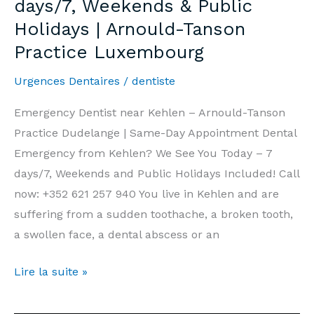
days/7, Weekends & Public
Week-
Holidays | Arnould-Tanson
end
Practice Luxembourg
et
Jours
Urgences Dentaires
/
dentiste
Fériés
|
Emergency Dentist near Kehlen – Arnould-Tanson
Cabinet
Practice Dudelange | Same-Day Appointment Dental
Arnould-
Emergency from Kehlen? We See You Today – 7
Tanson
days/7, Weekends and Public Holidays Included! Call
Luxembourg
now: +352 621 257 940 You live in Kehlen and are
suffering from a sudden toothache, a broken tooth,
a swollen face, a dental abscess or an
Emergency
Lire la suite »
Dentist
Kehlen