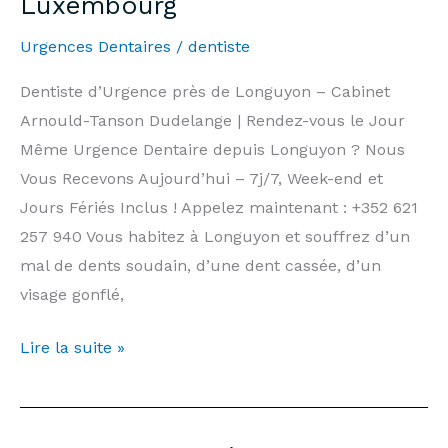
Luxembourg
|
Urgences Dentaires
/
dentiste
Arnould-
Tanson
Dentiste d’Urgence près de Longuyon – Cabinet
Practice
Arnould-Tanson Dudelange | Rendez-vous le Jour
Luxembourg
Même Urgence Dentaire depuis Longuyon ? Nous
Vous Recevons Aujourd’hui – 7j/7, Week-end et
Jours Fériés Inclus ! Appelez maintenant : +352 621
257 940 Vous habitez à Longuyon et souffrez d’un
mal de dents soudain, d’une dent cassée, d’un
visage gonflé,
Dentiste
Lire la suite »
d’Urgence
Longuyon
—