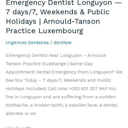
Emergency Dentist Longuyon —
7j/7,
7 days/7, Weekends & Public
Week-
Holidays | Arnould-Tanson
end
Practice Luxembourg
et
Jours
Urgences Dentaires
/
dentiste
Fériés
|
Emergency Dentist near Longuyon – Arnould-
Cabinet
Tanson Practice Dudelange | Same-Day
Arnould-
Appointment Dental Emergency from Longuyon? We
Tanson
See You Today – 7 days/7, Weekends and Public
Luxembourg
Holidays Included! Call now: +352 621 257 940 You
live in Longuyon and are suffering from a sudden
toothache, a broken tooth, a swollen face, a dental
abscess or an