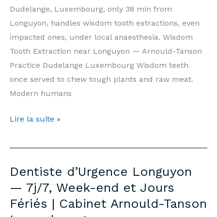
Tanson
Dudelange, Luxembourg, only 38 min from
Luxembourg
Longuyon, handles wisdom tooth extractions, even
impacted ones, under local anaesthesia. Wisdom
Tooth Extraction near Longuyon — Arnould-Tanson
Practice Dudelange Luxembourg Wisdom teeth
once served to chew tough plants and raw meat.
Modern humans
Wisdom
Lire la suite »
Tooth
Extraction
Longuyon
Dentiste d’Urgence Longuyon
—
— 7j/7, Week-end et Jours
Prices
Fériés | Cabinet Arnould-Tanson
&
Information