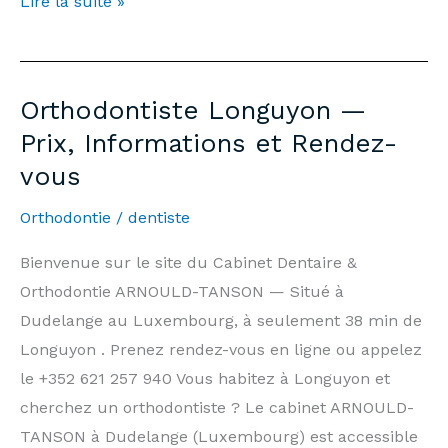
Emergency
Lire la suite »
Dentist
Longuyon
—
Orthodontiste Longuyon —
7
Prix, Informations et Rendez-
days/7,
vous
Weekends
&
Orthodontie
/
dentiste
Public
Holidays
Bienvenue sur le site du Cabinet Dentaire &
|
Orthodontie ARNOULD-TANSON — Situé à
Arnould-
Dudelange au Luxembourg, à seulement 38 min de
Tanson
Longuyon . Prenez rendez-vous en ligne ou appelez
Practice
le +352 621 257 940 Vous habitez à Longuyon et
Luxembourg
cherchez un orthodontiste ? Le cabinet ARNOULD-
TANSON à Dudelange (Luxembourg) est accessible