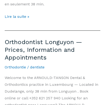
en seulement 38 min.
Orthodontiste
Lire la suite »
Longuyon
—
Prix,
Orthodontist Longuyon —
Informations
Prices, Information and
et
Appointments
Rendez-
vous
Orthodontie
/
dentiste
Welcome to the ARNOULD-TANSON Dental &
Orthodontics practice in Luxembourg — Located in
Dudelange, only 38 min from Longuyon . Book
online or call +352 621 257 940 Looking for an
orthodontist near Longuyon? The ARNOULD-