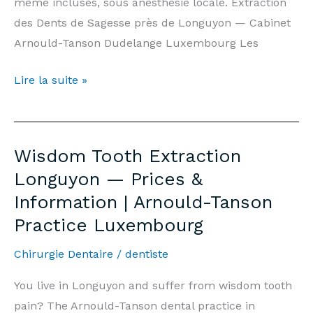
même incluses, sous anesthésie locale. Extraction
des Dents de Sagesse près de Longuyon — Cabinet
Arnould-Tanson Dudelange Luxembourg Les
Extraction
Lire la suite »
Dents
de
Sagesse
Wisdom Tooth Extraction
Longuyon
Longuyon — Prices &
—
Information | Arnould-Tanson
Prix
Practice Luxembourg
&
Informations
Chirurgie Dentaire
/
dentiste
|
Cabinet
You live in Longuyon and suffer from wisdom tooth
Arnould-
pain? The Arnould-Tanson dental practice in