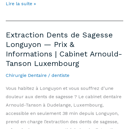
Teeth
Lire la suite »
Whitening
Longuyon
—
Extraction Dents de Sagesse
Price
Longuyon — Prix &
€500
Informations | Cabinet Arnould-
&
Tanson Luxembourg
Information
|
Chirurgie Dentaire
/
dentiste
Arnould-
Tanson
Vous habitez à Longuyon et vous souffrez d’une
Practice
douleur aux dents de sagesse ? Le cabinet dentaire
Luxembourg
Arnould-Tanson à Dudelange, Luxembourg,
accessible en seulement 38 min depuis Longuyon,
prend en charge l’extraction des dents de sagesse,