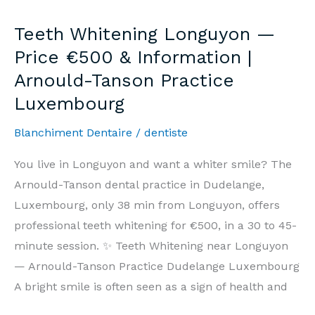
—
Teeth Whitening Longuyon —
Prix
Price €500 & Information |
500€
Arnould-Tanson Practice
&
Luxembourg
Informations
|
Blanchiment Dentaire
/
dentiste
Cabinet
Arnould-
You live in Longuyon and want a whiter smile? The
Tanson
Arnould-Tanson dental practice in Dudelange,
Luxembourg
Luxembourg, only 38 min from Longuyon, offers
professional teeth whitening for €500, in a 30 to 45-
minute session. ✨ Teeth Whitening near Longuyon
— Arnould-Tanson Practice Dudelange Luxembourg
A bright smile is often seen as a sign of health and