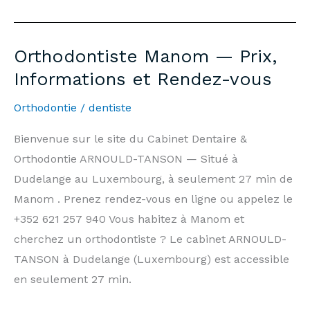
Dentist
Manom
—
Orthodontiste Manom — Prix,
7
Informations et Rendez-vous
days/7,
Weekends
Orthodontie
/
dentiste
&
Bienvenue sur le site du Cabinet Dentaire &
Public
Orthodontie ARNOULD-TANSON — Situé à
Holidays
Dudelange au Luxembourg, à seulement 27 min de
|
Manom . Prenez rendez-vous en ligne ou appelez le
Arnould-
+352 621 257 940 Vous habitez à Manom et
Tanson
cherchez un orthodontiste ? Le cabinet ARNOULD-
Practice
TANSON à Dudelange (Luxembourg) est accessible
Luxembourg
en seulement 27 min.