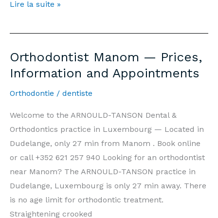
Orthodontiste
Lire la suite »
Manom
—
Prix,
Orthodontist Manom — Prices,
Informations
Information and Appointments
et
Rendez-
Orthodontie
/
dentiste
vous
Welcome to the ARNOULD-TANSON Dental &
Orthodontics practice in Luxembourg — Located in
Dudelange, only 27 min from Manom . Book online
or call +352 621 257 940 Looking for an orthodontist
near Manom? The ARNOULD-TANSON practice in
Dudelange, Luxembourg is only 27 min away. There
is no age limit for orthodontic treatment.
Straightening crooked