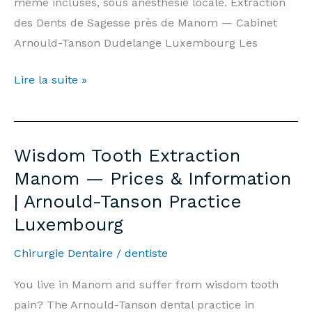
même incluses, sous anesthésie locale. Extraction
des Dents de Sagesse près de Manom — Cabinet
Arnould-Tanson Dudelange Luxembourg Les
Extraction
Lire la suite »
Dents
de
Sagesse
Wisdom Tooth Extraction
Manom
Manom — Prices & Information
—
| Arnould-Tanson Practice
Prix
Luxembourg
&
Informations
Chirurgie Dentaire
/
dentiste
|
Cabinet
You live in Manom and suffer from wisdom tooth
Arnould-
pain? The Arnould-Tanson dental practice in