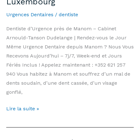
Luxembourg
|
Urgences Dentaires
/
dentiste
Arnould-
Tanson
Dentiste d’Urgence près de Manom – Cabinet
Practice
Arnould-Tanson Dudelange | Rendez-vous le Jour
Luxembourg
Même Urgence Dentaire depuis Manom ? Nous Vous
Recevons Aujourd’hui – 7j/7, Week-end et Jours
Fériés Inclus ! Appelez maintenant : +352 621 257
940 Vous habitez à Manom et souffrez d’un mal de
dents soudain, d’une dent cassée, d’un visage
gonflé,
Dentiste
Lire la suite »
d’Urgence
Manom
—