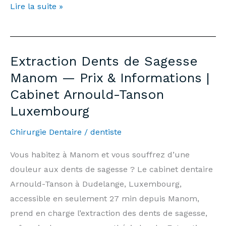
Teeth
Lire la suite »
Whitening
Manom
—
Extraction Dents de Sagesse
Price
Manom — Prix & Informations |
€500
Cabinet Arnould-Tanson
&
Luxembourg
Information
|
Chirurgie Dentaire
/
dentiste
Arnould-
Tanson
Vous habitez à Manom et vous souffrez d’une
Practice
douleur aux dents de sagesse ? Le cabinet dentaire
Luxembourg
Arnould-Tanson à Dudelange, Luxembourg,
accessible en seulement 27 min depuis Manom,
prend en charge l’extraction des dents de sagesse,