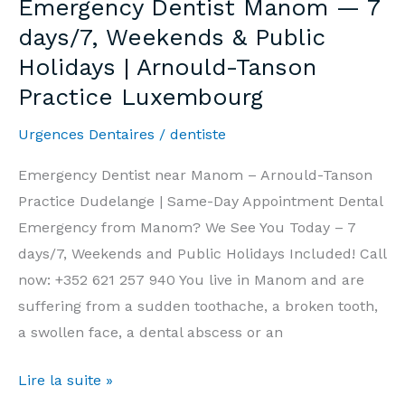
Emergency Dentist Manom — 7
7j/7,
days/7, Weekends & Public
Week-
Holidays | Arnould-Tanson
end
Practice Luxembourg
et
Jours
Urgences Dentaires
/
dentiste
Fériés
|
Emergency Dentist near Manom – Arnould-Tanson
Cabinet
Practice Dudelange | Same-Day Appointment Dental
Arnould-
Emergency from Manom? We See You Today – 7
Tanson
days/7, Weekends and Public Holidays Included! Call
Luxembourg
now: +352 621 257 940 You live in Manom and are
suffering from a sudden toothache, a broken tooth,
a swollen face, a dental abscess or an
Emergency
Lire la suite »