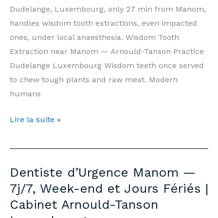
Tanson
Dudelange, Luxembourg, only 27 min from Manom,
Luxembourg
handles wisdom tooth extractions, even impacted
ones, under local anaesthesia. Wisdom Tooth
Extraction near Manom — Arnould-Tanson Practice
Dudelange Luxembourg Wisdom teeth once served
to chew tough plants and raw meat. Modern
humans
Wisdom
Lire la suite »
Tooth
Extraction
Manom
Dentiste d’Urgence Manom —
—
7j/7, Week-end et Jours Fériés |
Prices
Cabinet Arnould-Tanson
&
Information