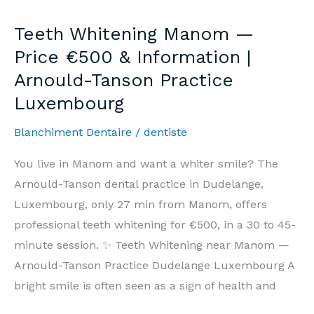
—
Teeth Whitening Manom —
Prix
Price €500 & Information |
500€
Arnould-Tanson Practice
&
Luxembourg
Informations
|
Blanchiment Dentaire
/
dentiste
Cabinet
Arnould-
You live in Manom and want a whiter smile? The
Tanson
Arnould-Tanson dental practice in Dudelange,
Luxembourg
Luxembourg, only 27 min from Manom, offers
professional teeth whitening for €500, in a 30 to 45-
minute session. ✨ Teeth Whitening near Manom —
Arnould-Tanson Practice Dudelange Luxembourg A
bright smile is often seen as a sign of health and