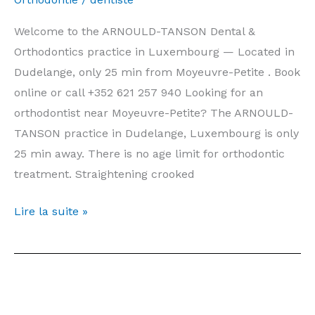
vous
Welcome to the ARNOULD-TANSON Dental &
Orthodontics practice in Luxembourg — Located in
Dudelange, only 25 min from Moyeuvre-Petite . Book
online or call +352 621 257 940 Looking for an
orthodontist near Moyeuvre-Petite? The ARNOULD-
TANSON practice in Dudelange, Luxembourg is only
25 min away. There is no age limit for orthodontic
treatment. Straightening crooked
Orthodontist
Lire la suite »
Moyeuvre-
Petite
—
Prices,
Information