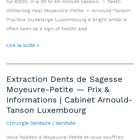
for €500, in a 30 to 45-minute session. ✨ Teeth
Whitening near Moyeuvre-Petite — Arnould-Tanson
Practice Dudelange Luxembourg A bright smile is
often seen as a sign of health and
Teeth
Lire la suite »
Whitening
Moyeuvre-
Petite
Extraction Dents de Sagesse
—
Moyeuvre-Petite — Prix &
Price
Informations | Cabinet Arnould-
€500
Tanson Luxembourg
&
Information
Chirurgie Dentaire
/
dentiste
|
Arnould-
Vous habitez à Moyeuvre-Petite et vous souffrez