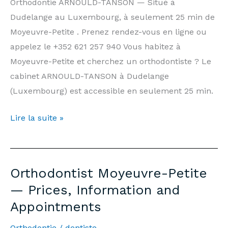
Holidays
Orthodontie ARNOULD-TANSON — Situé à
|
Dudelange au Luxembourg, à seulement 25 min de
Arnould-
Moyeuvre-Petite . Prenez rendez-vous en ligne ou
Tanson
appelez le +352 621 257 940 Vous habitez à
Practice
Moyeuvre-Petite et cherchez un orthodontiste ? Le
Luxembourg
cabinet ARNOULD-TANSON à Dudelange
(Luxembourg) est accessible en seulement 25 min.
Orthodontiste
Lire la suite »
Moyeuvre-
Petite
—
Orthodontist Moyeuvre-Petite
Prix,
— Prices, Information and
Informations
Appointments
et
Rendez-
Orthodontie
/
dentiste