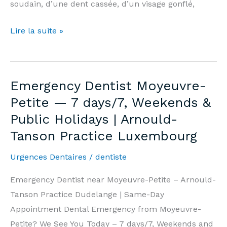
soudain, d’une dent cassée, d’un visage gonflé,
Dentiste
Lire la suite »
d’Urgence
Moyeuvre-
Petite
Emergency Dentist Moyeuvre-
—
Petite — 7 days/7, Weekends &
7j/7,
Public Holidays | Arnould-
Week-
Tanson Practice Luxembourg
end
et
Urgences Dentaires
/
dentiste
Jours
Fériés
Emergency Dentist near Moyeuvre-Petite – Arnould-
|
Tanson Practice Dudelange | Same-Day
Cabinet
Appointment Dental Emergency from Moyeuvre-
Arnould-
Petite? We See You Today – 7 days/7, Weekends and