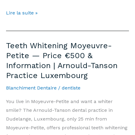
Blanchiment
Lire la suite »
Dentaire
Moyeuvre-
Petite
Teeth Whitening Moyeuvre-
—
Petite — Price €500 &
Prix
Information | Arnould-Tanson
500€
Practice Luxembourg
&
Informations
Blanchiment Dentaire
/
dentiste
|
Cabinet
You live in Moyeuvre-Petite and want a whiter
Arnould-
smile? The Arnould-Tanson dental practice in
Tanson
Dudelange, Luxembourg, only 25 min from
Luxembourg
Moyeuvre-Petite, offers professional teeth whitening