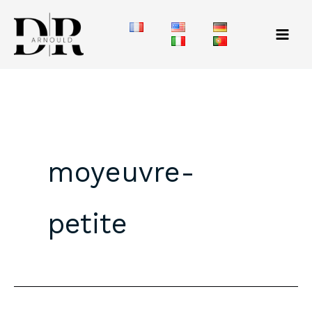
Aller
au
contenu
moyeuvre-
petite