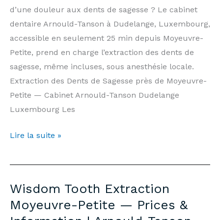
Tanson
d’une douleur aux dents de sagesse ? Le cabinet
Practice
dentaire Arnould-Tanson à Dudelange, Luxembourg,
Luxembourg
accessible en seulement 25 min depuis Moyeuvre-
Petite, prend en charge l’extraction des dents de
sagesse, même incluses, sous anesthésie locale.
Extraction des Dents de Sagesse près de Moyeuvre-
Petite — Cabinet Arnould-Tanson Dudelange
Luxembourg Les
Extraction
Lire la suite »
Dents
de
Sagesse
Wisdom Tooth Extraction
Moyeuvre-
Moyeuvre-Petite — Prices &
Petite