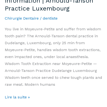
Information | Arnould-Tanson
—
Practice Luxembourg
Prix
&
Chirurgie Dentaire
/
dentiste
Informations
|
You live in Moyeuvre-Petite and suffer from wisdom
Cabinet
tooth pain? The Arnould-Tanson dental practice in
Arnould-
Dudelange, Luxembourg, only 25 min from
Tanson
Moyeuvre-Petite, handles wisdom tooth extractions,
Luxembourg
even impacted ones, under local anaesthesia.
Wisdom Tooth Extraction near Moyeuvre-Petite —
Arnould-Tanson Practice Dudelange Luxembourg
Wisdom teeth once served to chew tough plants and
raw meat. Modern humans
Wisdom
Lire la suite »
Tooth