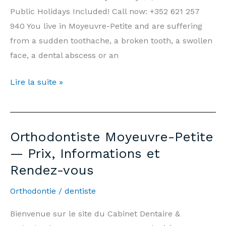
Tanson
Public Holidays Included! Call now: +352 621 257
Luxembourg
940 You live in Moyeuvre-Petite and are suffering
from a sudden toothache, a broken tooth, a swollen
face, a dental abscess or an
Emergency
Lire la suite »
Dentist
Moyeuvre-
Petite
Orthodontiste Moyeuvre-Petite
—
— Prix, Informations et
7
Rendez-vous
days/7,
Weekends
Orthodontie
/
dentiste
&
Public
Bienvenue sur le site du Cabinet Dentaire &