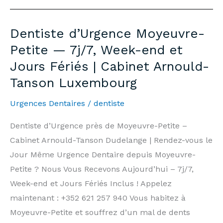
Extraction
Moyeuvre-
Dentiste d’Urgence Moyeuvre-
Petite
Petite — 7j/7, Week-end et
—
Jours Fériés | Cabinet Arnould-
Prices
Tanson Luxembourg
&
Information
Urgences Dentaires
/
dentiste
|
Arnould-
Dentiste d’Urgence près de Moyeuvre-Petite –
Tanson
Cabinet Arnould-Tanson Dudelange | Rendez-vous le
Practice
Jour Même Urgence Dentaire depuis Moyeuvre-
Luxembourg
Petite ? Nous Vous Recevons Aujourd’hui – 7j/7,
Week-end et Jours Fériés Inclus ! Appelez
maintenant : +352 621 257 940 Vous habitez à
Moyeuvre-Petite et souffrez d’un mal de dents