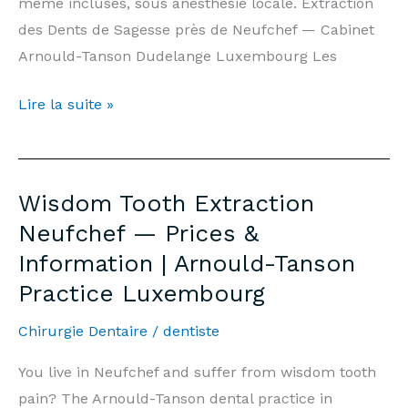
même incluses, sous anesthésie locale. Extraction
des Dents de Sagesse près de Neufchef — Cabinet
Arnould-Tanson Dudelange Luxembourg Les
Extraction
Lire la suite »
Dents
de
Sagesse
Wisdom Tooth Extraction
Neufchef
Neufchef — Prices &
—
Information | Arnould-Tanson
Prix
Practice Luxembourg
&
Informations
Chirurgie Dentaire
/
dentiste
|
Cabinet
You live in Neufchef and suffer from wisdom tooth
Arnould-
pain? The Arnould-Tanson dental practice in