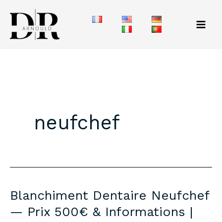
Aller
au
contenu
neufchef
Blanchiment Dentaire Neufchef
— Prix 500€ & Informations |