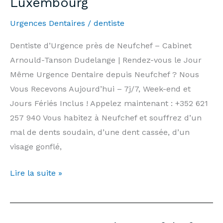
Luxembourg
|
Urgences Dentaires
/
dentiste
Arnould-
Tanson
Dentiste d’Urgence près de Neufchef – Cabinet
Practice
Arnould-Tanson Dudelange | Rendez-vous le Jour
Luxembourg
Même Urgence Dentaire depuis Neufchef ? Nous
Vous Recevons Aujourd’hui – 7j/7, Week-end et
Jours Fériés Inclus ! Appelez maintenant : +352 621
257 940 Vous habitez à Neufchef et souffrez d’un
mal de dents soudain, d’une dent cassée, d’un
visage gonflé,
Dentiste
Lire la suite »
d’Urgence
Neufchef
—