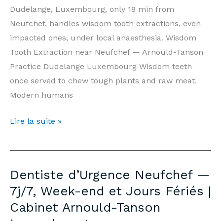
Tanson
Dudelange, Luxembourg, only 18 min from
Luxembourg
Neufchef, handles wisdom tooth extractions, even
impacted ones, under local anaesthesia. Wisdom
Tooth Extraction near Neufchef — Arnould-Tanson
Practice Dudelange Luxembourg Wisdom teeth
once served to chew tough plants and raw meat.
Modern humans
Wisdom
Lire la suite »
Tooth
Extraction
Neufchef
Dentiste d’Urgence Neufchef —
—
7j/7, Week-end et Jours Fériés |
Prices
Cabinet Arnould-Tanson
&
Information