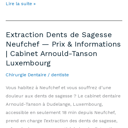
Teeth
Lire la suite »
Whitening
Neufchef
—
Extraction Dents de Sagesse
Price
Neufchef — Prix & Informations
€500
| Cabinet Arnould-Tanson
&
Luxembourg
Information
|
Chirurgie Dentaire
/
dentiste
Arnould-
Tanson
Vous habitez à Neufchef et vous souffrez d’une
Practice
douleur aux dents de sagesse ? Le cabinet dentaire
Luxembourg
Arnould-Tanson à Dudelange, Luxembourg,
accessible en seulement 18 min depuis Neufchef,
prend en charge l’extraction des dents de sagesse,