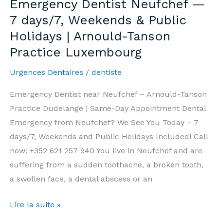
Emergency Dentist Neufchef —
7j/7,
7 days/7, Weekends & Public
Week-
Holidays | Arnould-Tanson
end
Practice Luxembourg
et
Jours
Urgences Dentaires
/
dentiste
Fériés
|
Emergency Dentist near Neufchef – Arnould-Tanson
Cabinet
Practice Dudelange | Same-Day Appointment Dental
Arnould-
Emergency from Neufchef? We See You Today – 7
Tanson
days/7, Weekends and Public Holidays Included! Call
Luxembourg
now: +352 621 257 940 You live in Neufchef and are
suffering from a sudden toothache, a broken tooth,
a swollen face, a dental abscess or an
Emergency
Lire la suite »