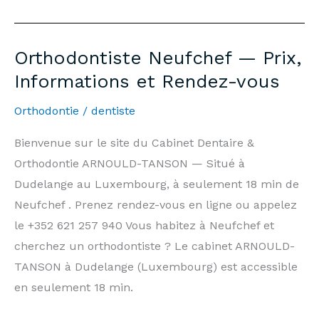
Dentist
Neufchef
—
Orthodontiste Neufchef — Prix,
7
Informations et Rendez-vous
days/7,
Weekends
Orthodontie
/
dentiste
&
Bienvenue sur le site du Cabinet Dentaire &
Public
Orthodontie ARNOULD-TANSON — Situé à
Holidays
Dudelange au Luxembourg, à seulement 18 min de
|
Neufchef . Prenez rendez-vous en ligne ou appelez
Arnould-
le +352 621 257 940 Vous habitez à Neufchef et
Tanson
cherchez un orthodontiste ? Le cabinet ARNOULD-
Practice
TANSON à Dudelange (Luxembourg) est accessible
Luxembourg
en seulement 18 min.