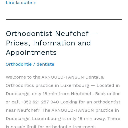
Orthodontiste
Lire la suite »
Neufchef
—
Prix,
Orthodontist Neufchef —
Informations
Prices, Information and
et
Appointments
Rendez-
vous
Orthodontie
/
dentiste
Welcome to the ARNOULD-TANSON Dental &
Orthodontics practice in Luxembourg — Located in
Dudelange, only 18 min from Neufchef . Book online
or call +352 621 257 940 Looking for an orthodontist
near Neufchef? The ARNOULD-TANSON practice in
Dudelange, Luxembourg is only 18 min away. There
is no age limit for orthodontic treatment.