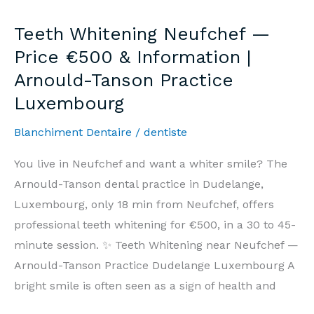
—
Teeth Whitening Neufchef —
Prix
Price €500 & Information |
500€
Arnould-Tanson Practice
&
Luxembourg
Informations
|
Blanchiment Dentaire
/
dentiste
Cabinet
Arnould-
You live in Neufchef and want a whiter smile? The
Tanson
Arnould-Tanson dental practice in Dudelange,
Luxembourg
Luxembourg, only 18 min from Neufchef, offers
professional teeth whitening for €500, in a 30 to 45-
minute session. ✨ Teeth Whitening near Neufchef —
Arnould-Tanson Practice Dudelange Luxembourg A
bright smile is often seen as a sign of health and