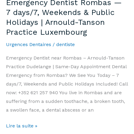
Emergency Dentist Rombas —
7j/7,
7 days/7, Weekends & Public
Week-
Holidays | Arnould-Tanson
end
Practice Luxembourg
et
Jours
Urgences Dentaires
/
dentiste
Fériés
|
Emergency Dentist near Rombas – Arnould-Tanson
Cabinet
Practice Dudelange | Same-Day Appointment Dental
Arnould-
Emergency from Rombas? We See You Today – 7
Tanson
days/7, Weekends and Public Holidays Included! Call
Luxembourg
now: +352 621 257 940 You live in Rombas and are
suffering from a sudden toothache, a broken tooth,
a swollen face, a dental abscess or an
Emergency
Lire la suite »