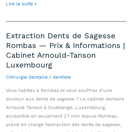
Teeth
Lire la suite »
Whitening
Rombas
—
Extraction Dents de Sagesse
Price
Rombas — Prix & Informations |
€500
Cabinet Arnould-Tanson
&
Luxembourg
Information
|
Chirurgie Dentaire
/
dentiste
Arnould-
Tanson
Vous habitez à Rombas et vous souffrez d’une
Practice
douleur aux dents de sagesse ? Le cabinet dentaire
Luxembourg
Arnould-Tanson à Dudelange, Luxembourg,
accessible en seulement 27 min depuis Rombas,
prend en charge l’extraction des dents de sagesse,