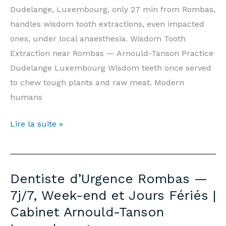
Tanson
Dudelange, Luxembourg, only 27 min from Rombas,
Luxembourg
handles wisdom tooth extractions, even impacted
ones, under local anaesthesia. Wisdom Tooth
Extraction near Rombas — Arnould-Tanson Practice
Dudelange Luxembourg Wisdom teeth once served
to chew tough plants and raw meat. Modern
humans
Wisdom
Lire la suite »
Tooth
Extraction
Rombas
Dentiste d’Urgence Rombas —
—
7j/7, Week-end et Jours Fériés |
Prices
Cabinet Arnould-Tanson
&
Information