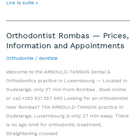
Orthodontiste
Lire la suite »
Rombas
—
Prix,
Orthodontist Rombas — Prices,
Informations
Information and Appointments
et
Rendez-
Orthodontie
/
dentiste
vous
Welcome to the ARNOULD-TANSON Dental &
Orthodontics practice in Luxembourg — Located in
Dudelange, only 27 min from Rombas . Book online
or call +352 621 257 940 Looking for an orthodontist
near Rombas? The ARNOULD-TANSON practice in
Dudelange, Luxembourg is only 27 min away. There
is no age limit for orthodontic treatment.
Straightening crooked