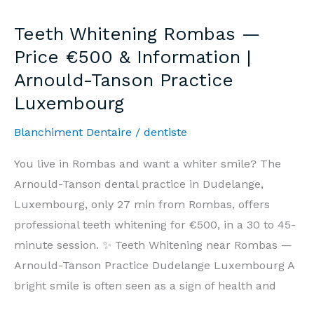
—
Teeth Whitening Rombas —
Prix
Price €500 & Information |
500€
Arnould-Tanson Practice
&
Luxembourg
Informations
|
Blanchiment Dentaire
/
dentiste
Cabinet
Arnould-
You live in Rombas and want a whiter smile? The
Tanson
Arnould-Tanson dental practice in Dudelange,
Luxembourg
Luxembourg, only 27 min from Rombas, offers
professional teeth whitening for €500, in a 30 to 45-
minute session. ✨ Teeth Whitening near Rombas —
Arnould-Tanson Practice Dudelange Luxembourg A
bright smile is often seen as a sign of health and