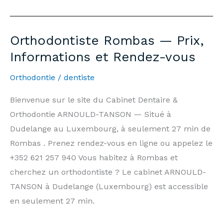
Dentist
Rombas
—
Orthodontiste Rombas — Prix,
7
Informations et Rendez-vous
days/7,
Weekends
Orthodontie
/
dentiste
&
Bienvenue sur le site du Cabinet Dentaire &
Public
Orthodontie ARNOULD-TANSON — Situé à
Holidays
Dudelange au Luxembourg, à seulement 27 min de
|
Rombas . Prenez rendez-vous en ligne ou appelez le
Arnould-
+352 621 257 940 Vous habitez à Rombas et
Tanson
cherchez un orthodontiste ? Le cabinet ARNOULD-
Practice
TANSON à Dudelange (Luxembourg) est accessible
Luxembourg
en seulement 27 min.