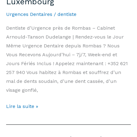
Luxembourg
|
Urgences Dentaires
/
dentiste
Arnould-
Tanson
Dentiste d’Urgence près de Rombas – Cabinet
Practice
Arnould-Tanson Dudelange | Rendez-vous le Jour
Luxembourg
Même Urgence Dentaire depuis Rombas ? Nous
Vous Recevons Aujourd’hui – 7j/7, Week-end et
Jours Fériés Inclus ! Appelez maintenant : +352 621
257 940 Vous habitez à Rombas et souffrez d’un
mal de dents soudain, d’une dent cassée, d’un
visage gonflé,
Dentiste
Lire la suite »
d’Urgence
Rombas
—