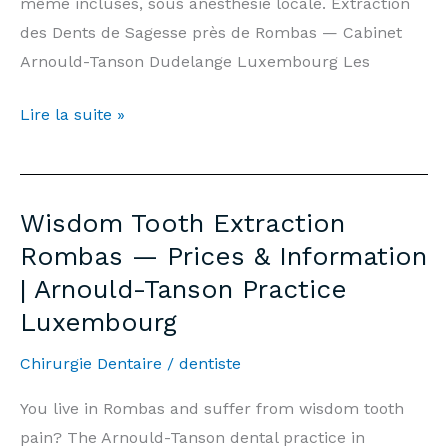
même incluses, sous anesthésie locale. Extraction
des Dents de Sagesse près de Rombas — Cabinet
Arnould-Tanson Dudelange Luxembourg Les
Extraction
Lire la suite »
Dents
de
Sagesse
Wisdom Tooth Extraction
Rombas
Rombas — Prices & Information
—
| Arnould-Tanson Practice
Prix
Luxembourg
&
Informations
Chirurgie Dentaire
/
dentiste
|
Cabinet
You live in Rombas and suffer from wisdom tooth
Arnould-
pain? The Arnould-Tanson dental practice in