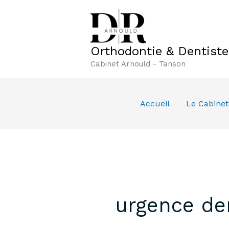
Aller
au
contenu
Orthodontie & Dentist
Cabinet Arnould - Tanson
Accueil
Le Cabinet
urgence de