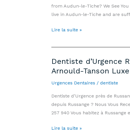
from Audun-le-Tiche? We See You T
et
live in Audun-le-Tiche and are suf
Jours
Fériés
Emergency
Lire la suite »
|
Dentist
Cabinet
Audun-
Arnould-
le-
Tanson
Dentiste d’Urgence R
Tiche
Luxembourg
Arnould-Tanson Lux
—
7
Urgences Dentaires
/
dentiste
days/7,
Dentiste d’Urgence près de Russa
Weekends
depuis Russange ? Nous Vous Recev
&
257 940 Vous habitez à Russange et
Public
Holidays
Dentiste
Lire la suite »