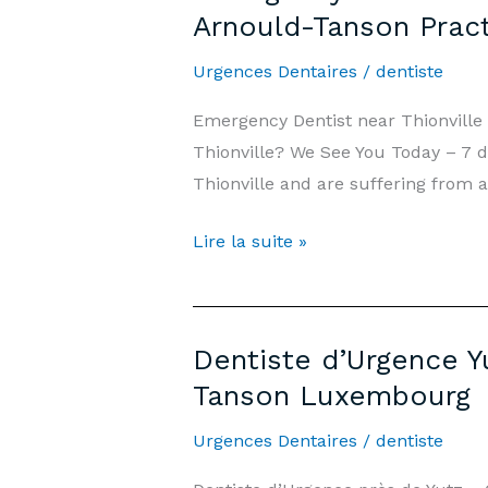
Arnould-Tanson Prac
Week-
end
Urgences Dentaires
/
dentiste
et
Emergency Dentist near Thionvill
Jours
Thionville? We See You Today – 7 d
Fériés
Thionville and are suffering from 
|
Cabinet
Emergency
Lire la suite »
Arnould-
Dentist
Tanson
Thionville
Luxembourg
—
Dentiste d’Urgence Y
7
Tanson Luxembourg
days/7,
Weekends
Urgences Dentaires
/
dentiste
&