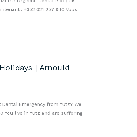
r Même Urgence Dentaire depuis
intenant : +352 621 257 940 Vous
Holidays | Arnould-
t Dental Emergency from Yutz? We
 You live in Yutz and are suffering