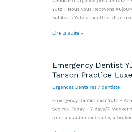
Dentiste d’Urgence près de Yutz 
Public
Yutz ? Nous Vous Recevons Aujourd’
Holidays
habitez à Yutz et souffrez d’un ma
|
Arnould-
Dentiste
Lire la suite »
Tanson
d’Urgence
Practice
Yutz
Luxembourg
—
Emergency Dentist Yu
7j/7,
Tanson Practice Lux
Week-
end
Urgences Dentaires
/
dentiste
et
Emergency Dentist near Yutz – Ar
Jours
See You Today – 7 days/7, Weekends
Fériés
from a sudden toothache, a broken 
|
Cabinet