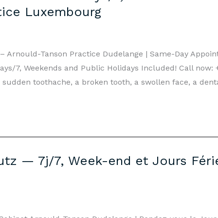
tice Luxembourg
e – Arnould-Tanson Practice Dudelange | Same-Day Appoi
ays/7, Weekends and Public Holidays Included! Call now: +
a sudden toothache, a broken tooth, a swollen face, a dent
utz — 7j/7, Week-end et Jours Féri