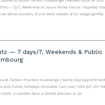
– Cabinet Arnould-Tanson Dudelange | Rendez-vous le Jou
hui – 7j/7, Week-end et Jours Fériés Inclus ! Appelez ma
l de dents soudain, d’une dent cassée, d’un visage gonflé,
tz — 7 days/7, Weekends & Public 
embourg
nould-Tanson Practice Dudelange | Same-Day Appointmen
 and Public Holidays Included! Call now: +352 621 257 940
tooth, a swollen face, a dental abscess or an