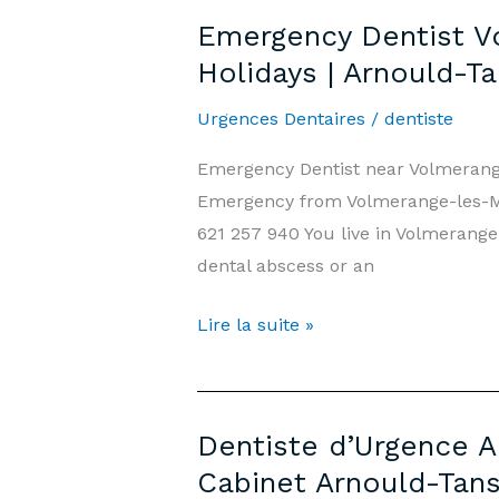
les-
Emergency Dentist V
Mines
Holidays | Arnould-T
—
7j/7,
Urgences Dentaires
/
dentiste
Week-
Emergency Dentist near Volmerang
end
Emergency from Volmerange-les-Mi
et
621 257 940 You live in Volmerange
Jours
dental abscess or an
Fériés
|
Emergency
Lire la suite »
Cabinet
Dentist
Arnould-
Volmerange-
Tanson
les-
Luxembourg
Dentiste d’Urgence A
Mines
Cabinet Arnould-Tan
—