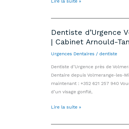
Emergency
Lire la suite »
Arnould-
Dentist
Tanson
Yutz
Luxembourg
—
Dentiste d’Urgence 
7
| Cabinet Arnould-T
days/7,
Weekends
Urgences Dentaires
/
dentiste
&
Dentiste d’Urgence près de Volme
Public
Dentaire depuis Volmerange-les-Mi
Holidays
maintenant : +352 621 257 940 Vou
|
d’un visage gonflé,
Arnould-
Tanson
Dentiste
Lire la suite »
Practice
d’Urgence
Luxembourg
Volmerange-