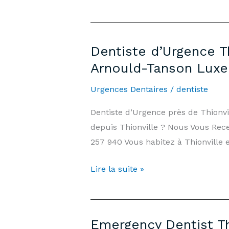
Dentiste d’Urgence T
Arnould-Tanson Lux
Urgences Dentaires
/
dentiste
Dentiste d’Urgence près de Thionv
depuis Thionville ? Nous Vous Rece
257 940 Vous habitez à Thionville 
Dentiste
Lire la suite »
d’Urgence
Thionville
—
Emergency Dentist Th
7j/7,