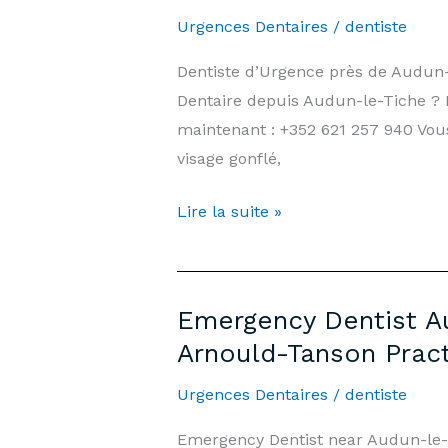
7
Urgences Dentaires
/
dentiste
days/7,
Dentiste d’Urgence près de Audun
Weekends
Dentaire depuis Audun-le-Tiche ? 
&
maintenant : +352 621 257 940 Vou
Public
visage gonflé,
Holidays
|
Dentiste
Lire la suite »
Arnould-
d’Urgence
Tanson
Audun-
Practice
le-
Luxembourg
Emergency Dentist Au
Tiche
Arnould-Tanson Prac
—
7j/7,
Urgences Dentaires
/
dentiste
Week-
Emergency Dentist near Audun-le-
end