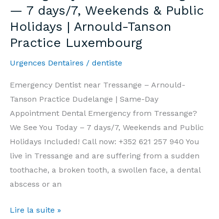
— 7 days/7, Weekends & Public
Week-
Holidays | Arnould-Tanson
end
Practice Luxembourg
et
Jours
Urgences Dentaires
/
dentiste
Fériés
|
Emergency Dentist near Tressange – Arnould-
Cabinet
Tanson Practice Dudelange | Same-Day
Arnould-
Appointment Dental Emergency from Tressange?
Tanson
We See You Today – 7 days/7, Weekends and Public
Luxembourg
Holidays Included! Call now: +352 621 257 940 You
live in Tressange and are suffering from a sudden
toothache, a broken tooth, a swollen face, a dental
abscess or an
Emergency
Lire la suite »