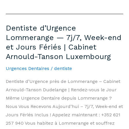
Dentist
Boulange
—
Dentiste d’Urgence
7
Lommerange — 7j/7, Week-end
days/7,
et Jours Fériés | Cabinet
Weekends
Arnould-Tanson Luxembourg
&
Public
Urgences Dentaires
/
dentiste
Holidays
|
Dentiste d’Urgence près de Lommerange – Cabinet
Arnould-
Arnould-Tanson Dudelange | Rendez-vous le Jour
Tanson
Même Urgence Dentaire depuis Lommerange ?
Practice
Nous Vous Recevons Aujourd’hui – 7j/7, Week-end et
Luxembourg
Jours Fériés Inclus ! Appelez maintenant : +352 621
257 940 Vous habitez à Lommerange et souffrez