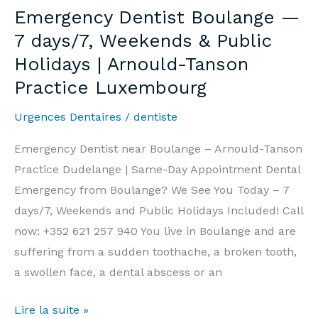
—
Emergency Dentist Boulange —
7j/7,
7 days/7, Weekends & Public
Week-
Holidays | Arnould-Tanson
end
Practice Luxembourg
et
Jours
Urgences Dentaires
/
dentiste
Fériés
|
Emergency Dentist near Boulange – Arnould-Tanson
Cabinet
Practice Dudelange | Same-Day Appointment Dental
Arnould-
Emergency from Boulange? We See You Today – 7
Tanson
days/7, Weekends and Public Holidays Included! Call
Luxembourg
now: +352 621 257 940 You live in Boulange and are
suffering from a sudden toothache, a broken tooth,
a swollen face, a dental abscess or an
Emergency
Lire la suite »