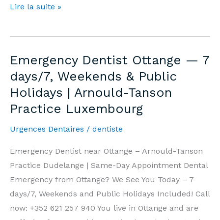
Dentiste
Lire la suite »
d’Urgence
Ottange
—
Emergency Dentist Ottange — 7
7j/7,
days/7, Weekends & Public
Week-
Holidays | Arnould-Tanson
end
Practice Luxembourg
et
Jours
Urgences Dentaires
/
dentiste
Fériés
|
Emergency Dentist near Ottange – Arnould-Tanson
Cabinet
Practice Dudelange | Same-Day Appointment Dental
Arnould-
Emergency from Ottange? We See You Today – 7
Tanson
days/7, Weekends and Public Holidays Included! Call
Luxembourg
now: +352 621 257 940 You live in Ottange and are