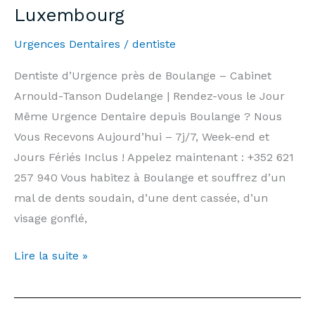
Luxembourg
&
Public
Urgences Dentaires
/
dentiste
Holidays
|
Dentiste d’Urgence près de Boulange – Cabinet
Arnould-
Arnould-Tanson Dudelange | Rendez-vous le Jour
Tanson
Même Urgence Dentaire depuis Boulange ? Nous
Practice
Vous Recevons Aujourd’hui – 7j/7, Week-end et
Luxembourg
Jours Fériés Inclus ! Appelez maintenant : +352 621
257 940 Vous habitez à Boulange et souffrez d’un
mal de dents soudain, d’une dent cassée, d’un
visage gonflé,
Dentiste
Lire la suite »
d’Urgence
Boulange