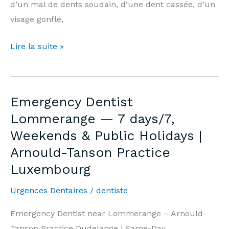
d’un mal de dents soudain, d’une dent cassée, d’un
visage gonflé,
Dentiste
Lire la suite »
d’Urgence
Lommerange
—
Emergency Dentist
7j/7,
Lommerange — 7 days/7,
Week-
Weekends & Public Holidays |
end
Arnould-Tanson Practice
et
Jours
Luxembourg
Fériés
Urgences Dentaires
/
dentiste
|
Cabinet
Emergency Dentist near Lommerange – Arnould-
Arnould-
Tanson Practice Dudelange | Same-Day