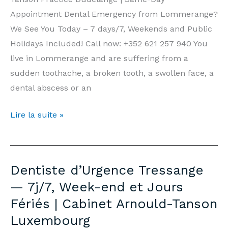
Tanson
Appointment Dental Emergency from Lommerange?
Luxembourg
We See You Today – 7 days/7, Weekends and Public
Holidays Included! Call now: +352 621 257 940 You
live in Lommerange and are suffering from a
sudden toothache, a broken tooth, a swollen face, a
dental abscess or an
Emergency
Lire la suite »
Dentist
Lommerange
—
Dentiste d’Urgence Tressange
7
— 7j/7, Week-end et Jours
days/7,
Fériés | Cabinet Arnould-Tanson
Weekends
Luxembourg
&