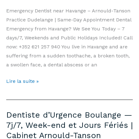
Fériés
|
Emergency Dentist near Havange – Arnould-Tanson
Cabinet
Practice Dudelange | Same-Day Appointment Dental
Arnould-
Emergency from Havange? We See You Today – 7
Tanson
days/7, Weekends and Public Holidays Included! Call
Luxembourg
now: +352 621 257 940 You live in Havange and are
suffering from a sudden toothache, a broken tooth,
a swollen face, a dental abscess or an
Emergency
Lire la suite »
Dentist
Havange
—
Dentiste d’Urgence Boulange —
7
7j/7, Week-end et Jours Fériés |
days/7,
Cabinet Arnould-Tanson
Weekends