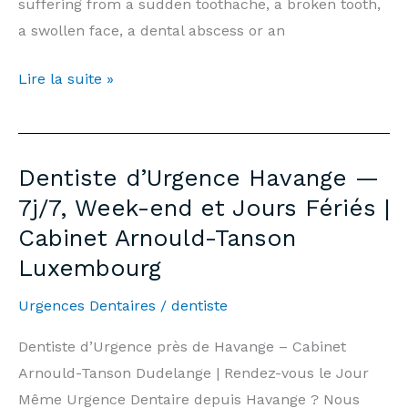
suffering from a sudden toothache, a broken tooth,
a swollen face, a dental abscess or an
Emergency
Lire la suite »
Dentist
Ottange
—
Dentiste d’Urgence Havange —
7
7j/7, Week-end et Jours Fériés |
days/7,
Cabinet Arnould-Tanson
Weekends
Luxembourg
&
Public
Urgences Dentaires
/
dentiste
Holidays
|
Dentiste d’Urgence près de Havange – Cabinet
Arnould-
Arnould-Tanson Dudelange | Rendez-vous le Jour
Tanson
Même Urgence Dentaire depuis Havange ? Nous