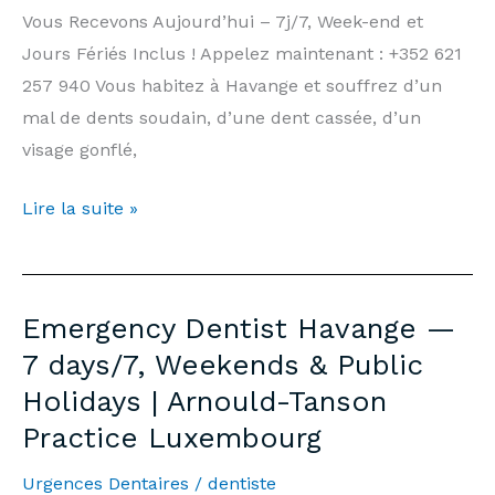
Practice
Vous Recevons Aujourd’hui – 7j/7, Week-end et
Luxembourg
Jours Fériés Inclus ! Appelez maintenant : +352 621
257 940 Vous habitez à Havange et souffrez d’un
mal de dents soudain, d’une dent cassée, d’un
visage gonflé,
Dentiste
Lire la suite »
d’Urgence
Havange
—
Emergency Dentist Havange —
7j/7,
7 days/7, Weekends & Public
Week-
Holidays | Arnould-Tanson
end
Practice Luxembourg
et
Jours
Urgences Dentaires
/
dentiste