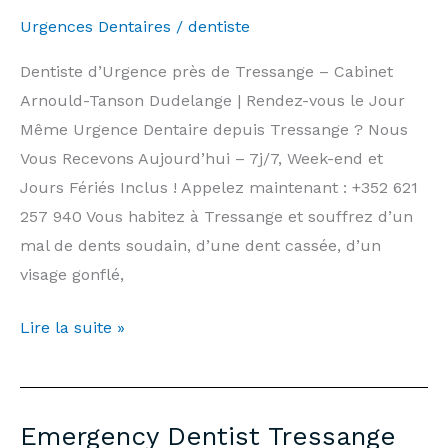
Public
Urgences Dentaires
/
dentiste
Holidays
|
Dentiste d’Urgence près de Tressange – Cabinet
Arnould-
Arnould-Tanson Dudelange | Rendez-vous le Jour
Tanson
Même Urgence Dentaire depuis Tressange ? Nous
Practice
Vous Recevons Aujourd’hui – 7j/7, Week-end et
Luxembourg
Jours Fériés Inclus ! Appelez maintenant : +352 621
257 940 Vous habitez à Tressange et souffrez d’un
mal de dents soudain, d’une dent cassée, d’un
visage gonflé,
Dentiste
Lire la suite »
d’Urgence
Tressange
—
Emergency Dentist Tressange
7j/7,