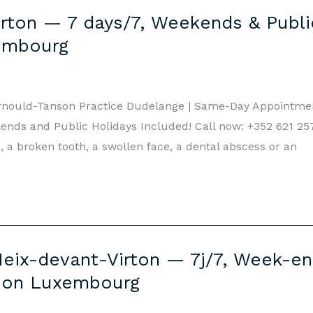
rton — 7 days/7, Weekends & Public
embourg
Arnould-Tanson Practice Dudelange | Same-Day Appointme
nds and Public Holidays Included! Call now: +352 621 257 
 a broken tooth, a swollen face, a dental abscess or an
eix-devant-Virton — 7j/7, Week-end
son Luxembourg