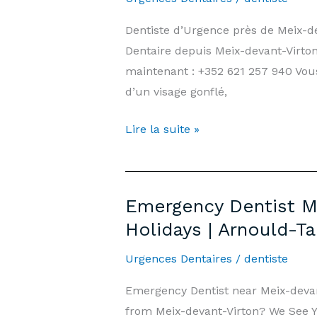
&
Dentiste d’Urgence près de Meix-
Public
Dentaire depuis Meix-devant-Virton
Holidays
maintenant : +352 621 257 940 Vous
|
d’un visage gonflé,
Arnould-
Tanson
Dentiste
Lire la suite »
Practice
d’Urgence
Luxembourg
Meix-
devant-
Emergency Dentist M
Virton
Holidays | Arnould-T
—
7j/7,
Urgences Dentaires
/
dentiste
Week-
Emergency Dentist near Meix-deva
end
from Meix-devant-Virton? We See Y
et