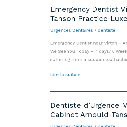
—
Luxembourg
Emergency Dentist Vi
7j/7,
Tanson Practice Lux
Week-
end
Urgences Dentaires
/
dentiste
et
Emergency Dentist near Virton – 
Jours
We See You Today – 7 days/7, Weeke
Fériés
suffering from a sudden toothache,
|
Cabinet
Emergency
Lire la suite »
Arnould-
Dentist
Tanson
Virton
Luxembourg
—
Dentiste d’Urgence M
7
Cabinet Arnould-Tan
days/7,
Weekends
Urgences Dentaires
/
dentiste