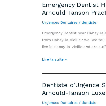
Emergency Dentist Ha
Vieille
Arnould-Tanson Prac
—
7j/7,
Urgences Dentaires
/
dentiste
Week-
Emergency Dentist near Habay-la-
end
from Habay-la-Vieille? We See You
et
live in Habay-la-Vieille and are su
Jours
Fériés
Emergency
Lire la suite »
|
Dentist
Cabinet
Habay-
Arnould-
la-
Tanson
Dentiste d’Urgence S
Vieille
Luxembourg
Arnould-Tanson Lux
—
7
Urgences Dentaires
/
dentiste