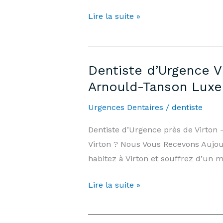
|
Emergency
Lire la suite »
Cabinet
Dentist
Arnould-
Saint-
Tanson
Mard
Luxembourg
Dentiste d’Urgence V
—
Arnould-Tanson Lux
7
days/7,
Urgences Dentaires
/
dentiste
Weekends
Dentiste d’Urgence près de Virton
&
Virton ? Nous Vous Recevons Aujour
Public
habitez à Virton et souffrez d’un m
Holidays
|
Dentiste
Lire la suite »
Arnould-
d’Urgence
Tanson
Virton
Practice