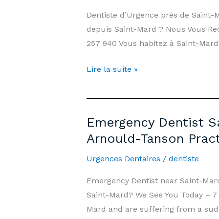
days/7,
Dentiste d’Urgence près de Saint
Weekends
depuis Saint-Mard ? Nous Vous Rece
&
257 940 Vous habitez à Saint-Mard 
Public
Holidays
Dentiste
Lire la suite »
|
d’Urgence
Arnould-
Saint-
Tanson
Mard
Practice
Emergency Dentist Sa
—
Luxembourg
Arnould-Tanson Prac
7j/7,
Week-
Urgences Dentaires
/
dentiste
end
Emergency Dentist near Saint-Mar
et
Saint-Mard? We See You Today – 7 d
Jours
Mard and are suffering from a sudd
Fériés