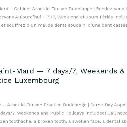
-Mard – Cabinet Arnould-Tanson Dudelange | Rendez-vous
vons Aujourd’hui – 7j/7, Week-end et Jours Fériés Inclus
et souffrez d’un mal de dents soudain, d’une dent cassée,
int-Mard — 7 days/7, Weekends & P
tice Luxembourg
d – Arnould-Tanson Practice Dudelange | Same-Day Appo
ays/7, Weekends and Public Holidays Included! Call now: 
en toothache, a broken tooth, a swollen face, a dental ab