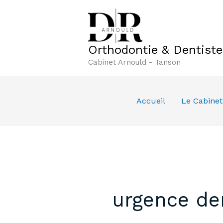
Aller
au
contenu
Orthodontie & Dentist
Cabinet Arnould - Tanson
Accueil
Le Cabinet
urgence de