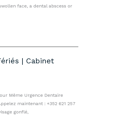
swollen face, a dental abscess or
ériés | Cabinet
 Jour Même Urgence Dentaire
 Appelez maintenant : +352 621 257
isage gonflé,