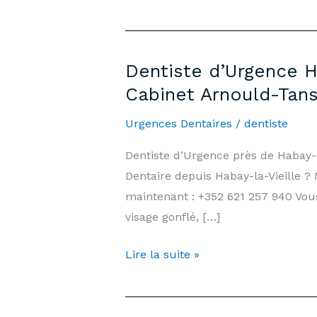
Dentiste d’Urgence H
Cabinet Arnould-Tan
Urgences Dentaires
/
dentiste
Dentiste d’Urgence près de Habay-
Dentaire depuis Habay-la-Vieille ?
maintenant : +352 621 257 940 Vous
visage gonflé, […]
Dentiste
Lire la suite »
d’Urgence
Habay-
la-