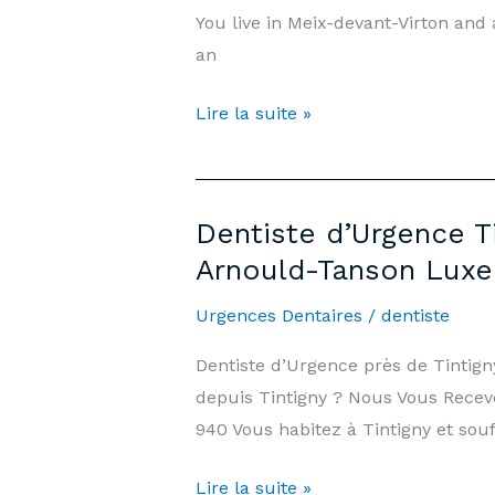
You live in Meix-devant-Virton and
Jours
an
Fériés
|
Emergency
Lire la suite »
Cabinet
Dentist
Arnould-
Meix-
Tanson
devant-
Luxembourg
Dentiste d’Urgence T
Virton
Arnould-Tanson Lux
—
7
Urgences Dentaires
/
dentiste
days/7,
Dentiste d’Urgence près de Tinti
Weekends
depuis Tintigny ? Nous Vous Recevo
&
940 Vous habitez à Tintigny et sou
Public
Holidays
Dentiste
Lire la suite »