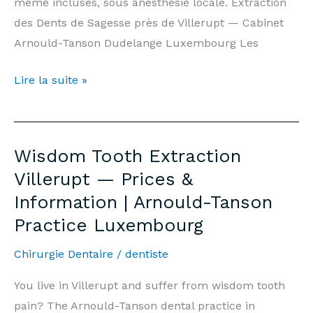
même incluses, sous anesthésie locale. Extraction
des Dents de Sagesse près de Villerupt — Cabinet
Arnould-Tanson Dudelange Luxembourg Les
Extraction
Lire la suite »
Dents
de
Sagesse
Wisdom Tooth Extraction
Villerupt
Villerupt — Prices &
—
Information | Arnould-Tanson
Prix
Practice Luxembourg
&
Informations
Chirurgie Dentaire
/
dentiste
|
Cabinet
You live in Villerupt and suffer from wisdom tooth
Arnould-
pain? The Arnould-Tanson dental practice in