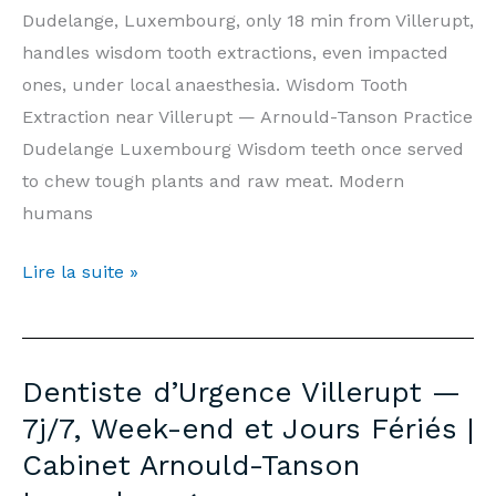
Tanson
Dudelange, Luxembourg, only 18 min from Villerupt,
Luxembourg
handles wisdom tooth extractions, even impacted
ones, under local anaesthesia. Wisdom Tooth
Extraction near Villerupt — Arnould-Tanson Practice
Dudelange Luxembourg Wisdom teeth once served
to chew tough plants and raw meat. Modern
humans
Wisdom
Lire la suite »
Tooth
Extraction
Villerupt
Dentiste d’Urgence Villerupt —
—
7j/7, Week-end et Jours Fériés |
Prices
Cabinet Arnould-Tanson
&
Information