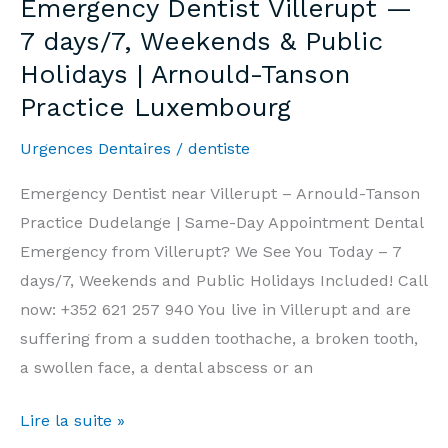
Emergency Dentist Villerupt —
7j/7,
7 days/7, Weekends & Public
Week-
Holidays | Arnould-Tanson
end
Practice Luxembourg
et
Jours
Urgences Dentaires
/
dentiste
Fériés
|
Emergency Dentist near Villerupt – Arnould-Tanson
Cabinet
Practice Dudelange | Same-Day Appointment Dental
Arnould-
Emergency from Villerupt? We See You Today – 7
Tanson
days/7, Weekends and Public Holidays Included! Call
Luxembourg
now: +352 621 257 940 You live in Villerupt and are
suffering from a sudden toothache, a broken tooth,
a swollen face, a dental abscess or an
Emergency
Lire la suite »