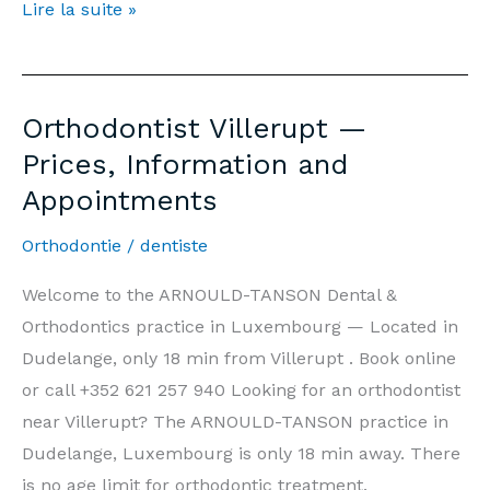
Orthodontiste
Lire la suite »
Villerupt
—
Prix,
Orthodontist Villerupt —
Informations
Prices, Information and
et
Appointments
Rendez-
vous
Orthodontie
/
dentiste
Welcome to the ARNOULD-TANSON Dental &
Orthodontics practice in Luxembourg — Located in
Dudelange, only 18 min from Villerupt . Book online
or call +352 621 257 940 Looking for an orthodontist
near Villerupt? The ARNOULD-TANSON practice in
Dudelange, Luxembourg is only 18 min away. There
is no age limit for orthodontic treatment.