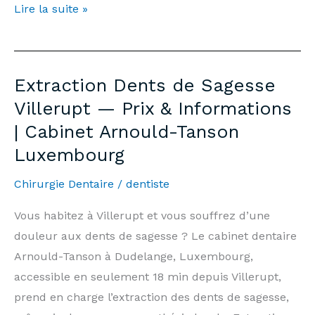
Teeth
Lire la suite »
Whitening
Villerupt
—
Extraction Dents de Sagesse
Price
Villerupt — Prix & Informations
€500
| Cabinet Arnould-Tanson
&
Luxembourg
Information
|
Chirurgie Dentaire
/
dentiste
Arnould-
Tanson
Vous habitez à Villerupt et vous souffrez d’une
Practice
douleur aux dents de sagesse ? Le cabinet dentaire
Luxembourg
Arnould-Tanson à Dudelange, Luxembourg,
accessible en seulement 18 min depuis Villerupt,
prend en charge l’extraction des dents de sagesse,