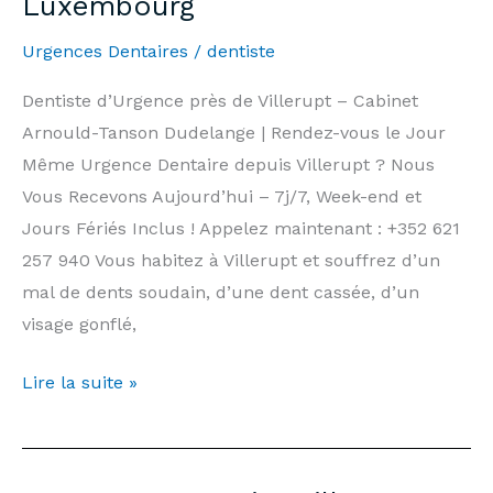
Luxembourg
|
Urgences Dentaires
/
dentiste
Arnould-
Tanson
Dentiste d’Urgence près de Villerupt – Cabinet
Practice
Arnould-Tanson Dudelange | Rendez-vous le Jour
Luxembourg
Même Urgence Dentaire depuis Villerupt ? Nous
Vous Recevons Aujourd’hui – 7j/7, Week-end et
Jours Fériés Inclus ! Appelez maintenant : +352 621
257 940 Vous habitez à Villerupt et souffrez d’un
mal de dents soudain, d’une dent cassée, d’un
visage gonflé,
Dentiste
Lire la suite »
d’Urgence
Villerupt
—