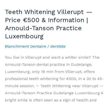
—
Teeth Whitening Villerupt —
Prix
Price €500 & Information |
500€
Arnould-Tanson Practice
&
Luxembourg
Informations
|
Blanchiment Dentaire
/
dentiste
Cabinet
Arnould-
You live in Villerupt and want a whiter smile? The
Tanson
Arnould-Tanson dental practice in Dudelange,
Luxembourg
Luxembourg, only 18 min from Villerupt, offers
professional teeth whitening for €500, in a 30 to 45-
minute session. ✨ Teeth Whitening near Villerupt —
Arnould-Tanson Practice Dudelange Luxembourg A
bright smile is often seen as a sign of health and