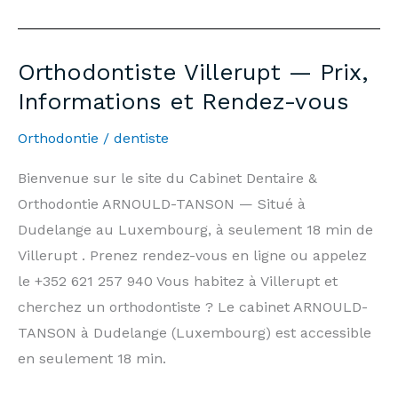
Dentist
Villerupt
—
Orthodontiste Villerupt — Prix,
7
Informations et Rendez-vous
days/7,
Weekends
Orthodontie
/
dentiste
&
Bienvenue sur le site du Cabinet Dentaire &
Public
Orthodontie ARNOULD-TANSON — Situé à
Holidays
Dudelange au Luxembourg, à seulement 18 min de
|
Villerupt . Prenez rendez-vous en ligne ou appelez
Arnould-
le +352 621 257 940 Vous habitez à Villerupt et
Tanson
cherchez un orthodontiste ? Le cabinet ARNOULD-
Practice
TANSON à Dudelange (Luxembourg) est accessible
Luxembourg
en seulement 18 min.