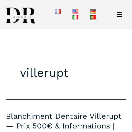
Aller
au
contenu
villerupt
Blanchiment Dentaire Villerupt
— Prix 500€ & Informations |