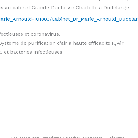
us au cabinet Grande-Duchesse Charlotte à Dudelange.
Dr_Marie_Arnould-101883/Cabinet_Dr_Marie_Arnould_Dudela
fectieuses et coronavirus.
. Système de purification d’air à haute efficacité IQAir.
 et bactéries infectieuses.
ourg prix facette dentaire luxembourg
 ?