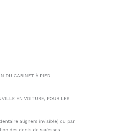
N DU CABINET À PIED
NVILLE EN VOITURE, POUR LES
entaire aligners invisible) ou par
tion des dents de sagesses,