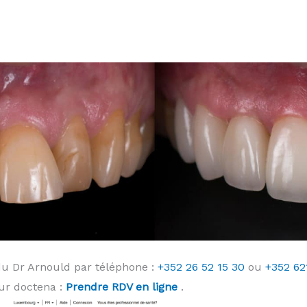
du Dr Arnould par téléphone :
+352 26 52 15 30
ou
+352 62
ur doctena :
Prendre RDV en ligne
.