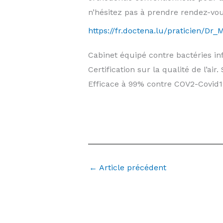
n’hésitez pas à prendre rendez-vo
https://fr.doctena.lu/praticien/
Cabinet équipé contre bactéries in
Certification sur la qualité de l’air
Efficace à 99% contre COV2-Covid19
facette dentaire lumineers luxemb
Comment avoir des dents de stars
←
Article précédent