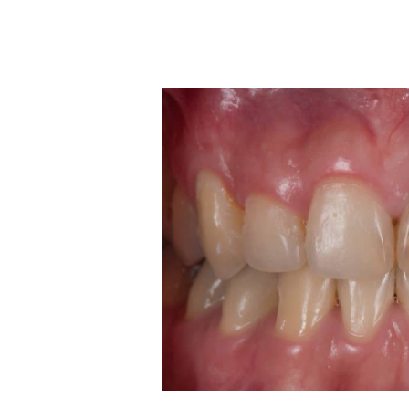
Les facettes / prix facette dentai
avant / après facettes dentaires