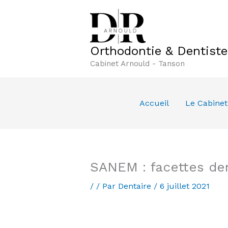
Aller
au
contenu
Orthodontie & Dentist
Cabinet Arnould - Tanson
Accueil
Le Cabinet
SANEM : facettes den
/
/ Par
Dentaire
/
6 juillet 2021
SANEM facettes dentaires