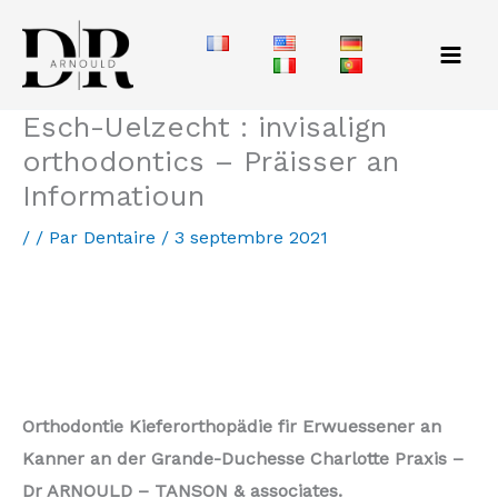
Aller
au
contenu
Esch-Uelzecht : invisalign
orthodontics – Präisser an
Informatioun
/
/ Par
Dentaire
/
3 septembre 2021
Beetebuerg : Invisalign Orthodontics – ausgeriicht Zänn
Kromme Zänn zu Lëtzebuerg ausriichten – Orthodontics
invisible zu Lëtzebuerg
Orthodontie Kieferorthopädie fir Erwuessener an
Kanner an der Grande-Duchesse Charlotte Praxis –
Dr ARNOULD – TANSON & associates.