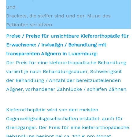
und
Brackets, die steifer sind und den Mund des
Patienten verletzen.
Preise / Preise für unsichtbare Kieferorthopädie für
Erwachsene: / invisalign / Behandlung mit
transparenten Alignern in Luxemburg:
Der Preis für eine kieferorthopädische Behandlung
variiert je nach Behandlungsdauer, Schwierigkeit
der Behandlung / Anzahl der bereitzustellenden
Aligner, vorhandener Zahnlücke / schiefen Zähnen.
Kieferorthopädie wird von den meisten
Gegenseitigkeitsgesellschaften erstattet, auch für
Grenzgänger. Der Preis für eine kieferorthopädische
Behandlung beginnt bei ca. 100 € pro Monat