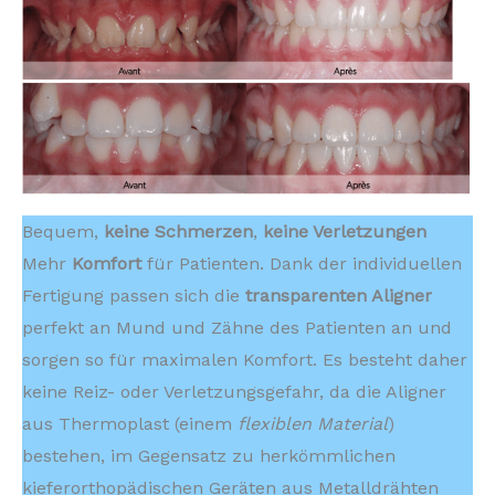
Bequem,
keine Schmerzen
,
keine Verletzungen
Mehr
Komfort
für Patienten. Dank der individuellen
Fertigung passen sich die
transparenten Aligner
perfekt an Mund und Zähne des Patienten an und
sorgen so für maximalen Komfort. Es besteht daher
keine Reiz- oder Verletzungsgefahr, da die Aligner
aus Thermoplast (einem
flexiblen Material
)
bestehen, im Gegensatz zu herkömmlichen
kieferorthopädischen Geräten aus Metalldrähten