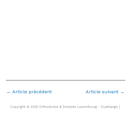
Wickrange Pontpierre les frontaliers
Volmeranges les mines orthodontiste Metz
Thionville frontaliers Hettange Grande Yutz
luxembourg
frontaliers moselle
orthodontiste à côté de chez moi
←
Article précédent
Article suivant
→
Copyright © 2026 Orthodontie & Dentiste Luxembourg - Dudelange |