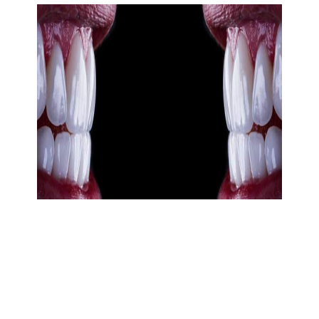
orthodontiste Bettembourg Thionville Esch
sur Alzette Dudelange Schifflange
Peppange Sanem Kayl Ehlerange
Schifflange Mondercange Foetz Pissange