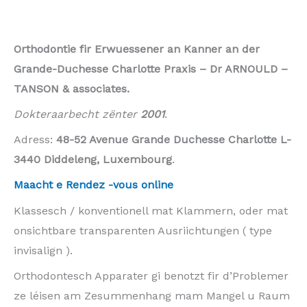
Kromme Zänn zu Lëtzebuerg ausriichten – Orthodontics
invisible zu Lëtzebuerg
Orthodontie fir Erwuessener an Kanner an der
Grande-Duchesse Charlotte Praxis – Dr ARNOULD –
TANSON & associates.
Dokteraarbecht zënter
2001
.
Adress:
48-52 Avenue Grande Duchesse Charlotte L-
3440 Diddeleng, Luxembourg
.
Maacht e Rendez -vous online
Klassesch / konventionell mat Klammern, oder mat
onsichtbare transparenten Ausriichtungen ( type
invisalign ).
Orthodontesch Apparater gi benotzt fir d’Problemer
ze léisen am Zesummenhang mam Mangel u Raum