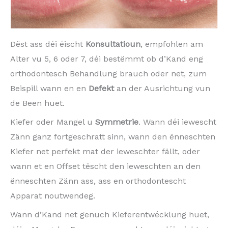
Dëst ass déi éischt
Konsultatioun
, empfohlen am
Alter vu 5, 6 oder 7, déi bestëmmt ob d’Kand eng
orthodontesch Behandlung brauch oder net, zum
Beispill wann en en
Defekt
an der Ausrichtung vun
de Been huet.
Kiefer oder Mangel u
Symmetrie
. Wann déi iewescht
Zänn ganz fortgeschratt sinn, wann den ënneschten
Kiefer net perfekt mat der ieweschter fällt, oder
wann et en Offset tëscht den ieweschten an den
ënneschten Zänn ass, ass en orthodontescht
Apparat noutwendeg.
Wann d’Kand net genuch Kieferentwécklung huet,