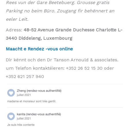
Rees vun der Gare Beetebuerg. Grousse gratis
Parking no beim Büro. Zougang fir behënnert an
eeler Leit.
Adress:
48-52 Avenue Grande Duchesse Charlotte L-
3440 Diddeleng, Luxembourg
Maacht e Rendez -vous online
Dir kënnt och den Dr Tanson Arnould & associates.
um Telefon kontaktéieren: +352 26 52 15 30 oder
+352 621 257 940