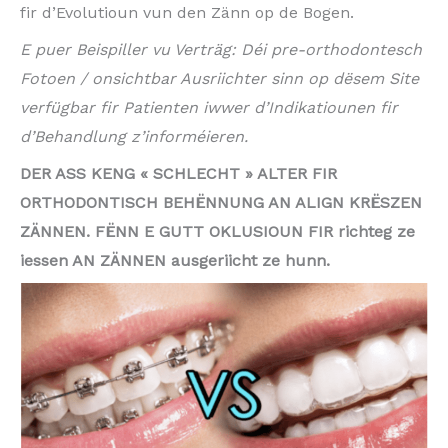
fir d’Evolutioun vun den Zänn op de Bogen.
E puer Beispiller vu Verträg: Déi pre-orthodontesch
Fotoen / onsichtbar Ausriichter sinn op dësem Site
verfügbar fir Patienten iwwer d’Indikatiounen fir
d’Behandlung z’informéieren.
DER ASS KENG « SCHLECHT » ALTER FIR
ORTHODONTISCH BEHËNNUNG AN ALIGN KRËSZEN
ZÄNNEN. FËNN E GUTT OKLUSIOUN FIR richteg ze
iessen AN ZÄNNEN ausgeriicht ze hunn.