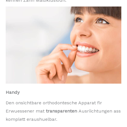
kënnen Zänn Maloklusioun.
Handy
Den onsichtbare orthodontesche Apparat fir
Erwuessener mat
transparenten
Ausriichtungen ass
komplett eraushuelbar.