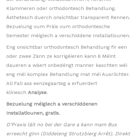
Klammeren oder orthodontesch Behandlung.
Ästhetesch duerch onsichtbar transparent Rennen.
Bezuelung vum Präis vum orthodontesche
Semester méiglech a verschiddene Installatiounen.
Eng onsichtbar orthodontesch Behandlung fir een
oder zwee Zänn ze korrigéieren kann 6 Méint
daueren a wäert onbedéngt manner kaschten wéi
eng méi komplex Behandlung mat méi Ausriichter.
All Fall ass eenzegaarteg a erfuerdert
klinesch
Analyse
.
Bezuelung méiglech a verschiddenen
Installatiounen, gratis.
D’Praxis läit no bei der Gare a kann mam Bus
erreecht ginn (Diddeleng Strutzbierg Arrêt). Direkt