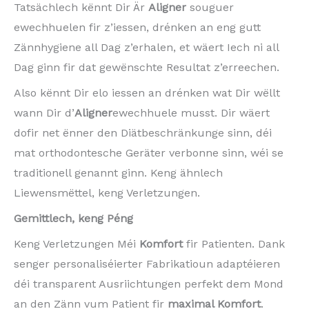
Tatsächlech kënnt Dir Är
Aligner
souguer
ewechhuelen fir z’iessen, drénken an eng gutt
Zännhygiene all Dag z’erhalen, et wäert Iech ni all
Dag ginn fir dat gewënschte Resultat z’erreechen.
Also kënnt Dir elo iessen an drénken wat Dir wëllt
wann Dir d’
Aligner
ewechhuele musst. Dir wäert
dofir net ënner den Diätbeschränkunge sinn, déi
mat orthodontesche Geräter verbonne sinn, wéi se
traditionell genannt ginn. Keng ähnlech
Liewensmëttel, keng Verletzungen.
Gemittlech, keng Péng
Keng Verletzungen Méi
Komfort
fir Patienten. Dank
senger personaliséierter Fabrikatioun adaptéieren
déi transparent Ausriichtungen perfekt dem Mond
an den Zänn vum Patient fir
maximal Komfort
.