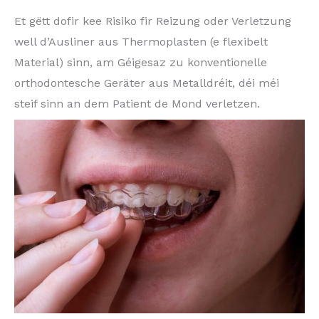
Et gëtt dofir kee Risiko fir Reizung oder Verletzung
well d’Ausliner aus Thermoplasten (e flexibelt
Material) sinn, am Géigesaz zu konventionelle
orthodontesche Geräter aus Metalldréit, déi méi
steif sinn an dem Patient de Mond verletzen.