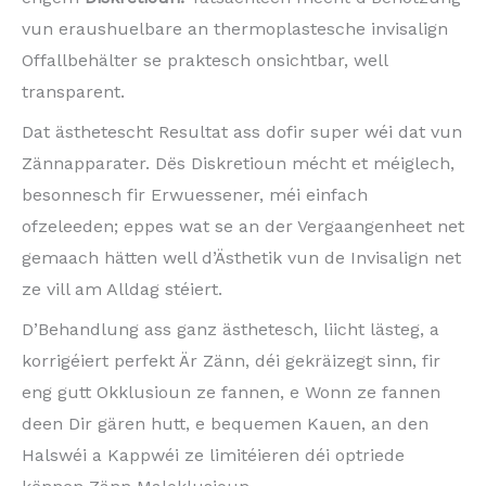
vun eraushuelbare an thermoplastesche invisalign
Offallbehälter se praktesch onsichtbar, well
transparent.
Dat ästhetescht Resultat ass dofir super wéi dat vun
Zännapparater. Dës Diskretioun mécht et méiglech,
besonnesch fir Erwuessener, méi einfach
ofzeleeden; eppes wat se an der Vergaangenheet net
gemaach hätten well d’Ästhetik vun de Invisalign net
ze vill am Alldag stéiert.
D’Behandlung ass ganz ästhetesch, liicht lästeg, a
korrigéiert perfekt Är Zänn, déi gekräizegt sinn, fir
eng gutt Okklusioun ze fannen, e Wonn ze fannen
deen Dir gären hutt, e bequemen Kauen, an den
Halswéi a Kappwéi ze limitéieren déi optriede