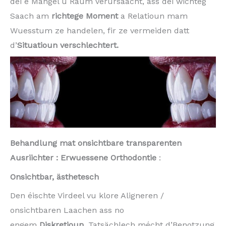
déi e Mangel u Raum verursaacht, ass déi wichteg
Saach am
richtege Moment
a Relatioun mam
Wuesstum ze handelen, fir ze vermeiden datt
d’
Situatioun verschlechtert.
Behandlung mat onsichtbare transparenten
Ausriichter : Erwuessene Orthodontie
:
Onsichtbar, ästhetesch
Den éischte Virdeel vu klore Aligneren /
onsichtbaren Laachen ass no
engem
Diskretioun.
Tatsächlech mécht d’Benotzung