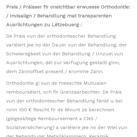
Preis / Präisser fir onsichtbar erwuesse Orthodontie:
/ Invisalign / Behandlung mat transparenten
Ausriichtungen zu Lëtzebuerg :
De Präis vun der orthodontescher Behandlung
variéiert jee no der Dauer vun der Behandlung, der
Schwieregkeet vun der Behandlung / Unzuel vun
Ausriichtungen, déi zur Verfügung gestallt ginn,
dem Zännoffset present / kromme Zänn.
Orthodontie gi vun de meeschte Mutualen
rembourséiert, och fir Grenzaarbechter. De Präis
vun der orthodontescher Behandlung fänkt u bei
ronn 100 € Rescht fir de Mount ze berechnen
(géigesäitege Remboursement a CNS /
Sozialversécherung) a variéiere jee no der Wiel vun
der Behandlung: Metallklammern, Keramik