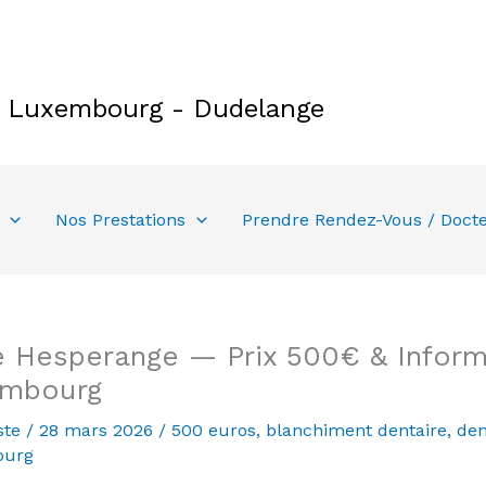
e Luxembourg - Dudelange
Nos Prestations
Prendre Rendez-Vous / Doct
 Hesperange — Prix 500€ & Informa
embourg
ste
/
28 mars 2026
/
500 euros
,
blanchiment dentaire
,
den
ourg