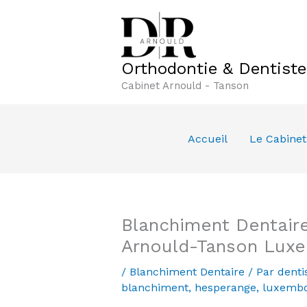
Aller
au
contenu
Orthodontie & Dentist
Cabinet Arnould - Tanson
Accueil
Le Cabinet
Blanchiment Dentaire
Arnould-Tanson Lux
/
Blanchiment Dentaire
/ Par
denti
blanchiment
,
hesperange
,
luxemb