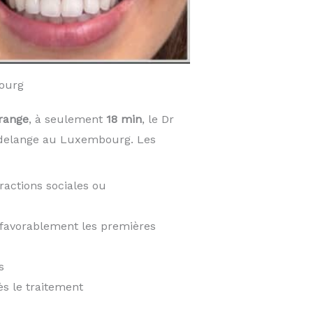
ourg
range
, à seulement
18 min
, le Dr
udelange au Luxembourg. Les
ractions sociales ou
t favorablement les premières
s
ès le traitement