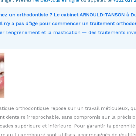
range . Prenez
rendez-vous en ligne
ou appelez le
+352 621 
rchez un orthodontiste ? Le cabinet ARNOULD-TANSON à D
Il n’y a pas d’âge pour commencer un traitement orthodo
ter l’engrènement et la mastication — des traitements invis
ique orthodontique repose sur un travail méticuleux, que
ment dentaire irréprochable, sans compromis sur la précisi
cades supérieure et inférieure. Pour garantir la pérennité 
ure au Luxembourg sont utilisés, accompagnés de gouttiè