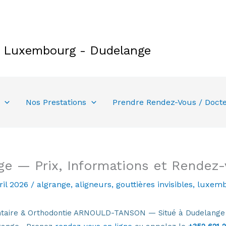
e Luxembourg - Dudelange
Nos Prestations
Prendre Rendez-Vous / Doct
ge — Prix, Informations et Rendez
ril 2026
/
algrange
,
aligneurs
,
gouttières invisibles
,
luxem
Dentaire & Orthodontie ARNOULD-TANSON — Situé à Dudelang