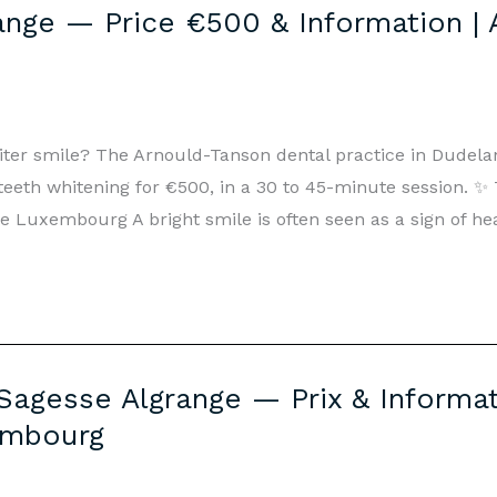
ange — Price €500 & Information |
hiter smile? The Arnould-Tanson dental practice in Dudel
 teeth whitening for €500, in a 30 to 45-minute session. 
 Luxembourg A bright smile is often seen as a sign of he
Sagesse Algrange — Prix & Informat
embourg