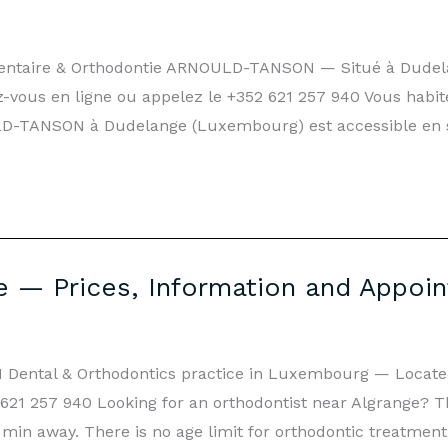
 Dentaire & Orthodontie ARNOULD-TANSON — Situé à Dud
z-vous en ligne ou appelez le +352 621 257 940 Vous habi
LD-TANSON à Dudelange (Luxembourg) est accessible en 
e — Prices, Information and Appoi
ntal & Orthodontics practice in Luxembourg — Located
52 621 257 940 Looking for an orthodontist near Algrange
in away. There is no age limit for orthodontic treatment