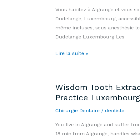
Information
Vous habitez à Algrange et vous s
|
Dudelange, Luxembourg, accessible
Arnould-
même incluses, sous anesthésie lo
Tanson
Dudelange Luxembourg Les
Practice
Luxembourg
Extraction
Lire la suite »
Dents
de
Sagesse
Wisdom Tooth Extract
Algrange
Practice Luxembourg
—
Prix
Chirurgie Dentaire
/
dentiste
&
You live in Algrange and suffer f
Informations
18 min from Algrange, handles wis
|