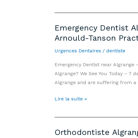
d’Urgence
Algrange
—
Emergency Dentist Al
7j/7,
Arnould-Tanson Prac
Week-
end
Urgences Dentaires
/
dentiste
et
Emergency Dentist near Algrange 
Jours
Algrange? We See You Today – 7 day
Fériés
Algrange and are suffering from a 
|
Cabinet
Emergency
Lire la suite »
Arnould-
Dentist
Tanson
Algrange
Luxembourg
—
Orthodontiste Algran
7