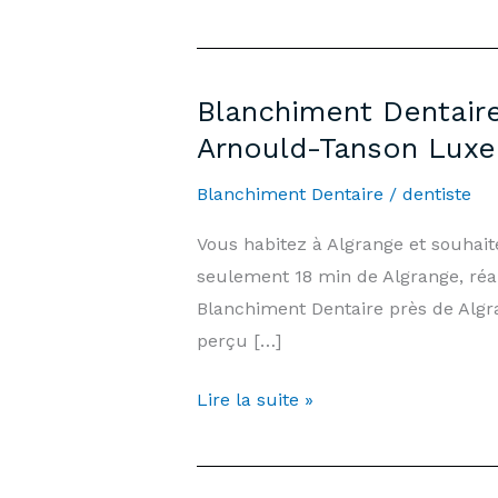
Blanchiment Dentaire
Arnould-Tanson Lux
Blanchiment Dentaire
/
dentiste
Vous habitez à Algrange et souhai
seulement 18 min de Algrange, réa
Blanchiment Dentaire près de Alg
perçu […]
Blanchiment
Lire la suite »
Dentaire
Algrange
—