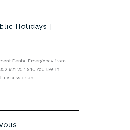
lic Holidays |
tment Dental Emergency from
52 621 257 940 You live in
l abscess or an
-vous