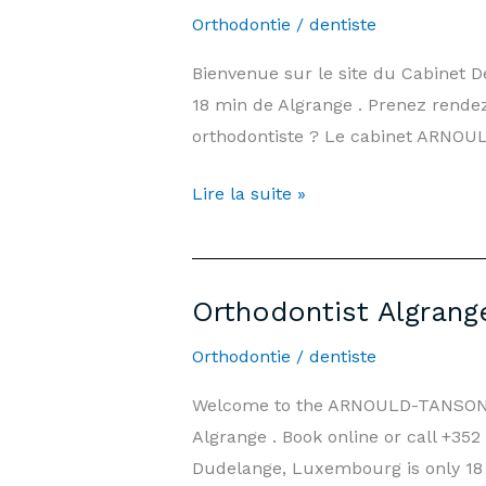
days/7,
Orthodontie
/
dentiste
Weekends
Bienvenue sur le site du Cabinet
&
18 min de Algrange . Prenez rende
Public
orthodontiste ? Le cabinet ARNOU
Holidays
|
Orthodontiste
Lire la suite »
Arnould-
Algrange
Tanson
—
Practice
Prix,
Luxembourg
Orthodontist Algrang
Informations
et
Orthodontie
/
dentiste
Rendez-
Welcome to the ARNOULD-TANSON De
vous
Algrange . Book online or call +3
Dudelange, Luxembourg is only 18 m