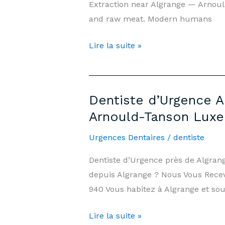
Extraction near Algrange — Arnou
Cabinet
and raw meat. Modern humans
Arnould-
Tanson
Wisdom
Lire la suite »
Luxembourg
Tooth
Extraction
Algrange
Dentiste d’Urgence A
—
Arnould-Tanson Lux
Prices
&
Urgences Dentaires
/
dentiste
Information
Dentiste d’Urgence près de Algra
|
depuis Algrange ? Nous Vous Recevo
Arnould-
940 Vous habitez à Algrange et sou
Tanson
Practice
Dentiste
Lire la suite »
Luxembourg