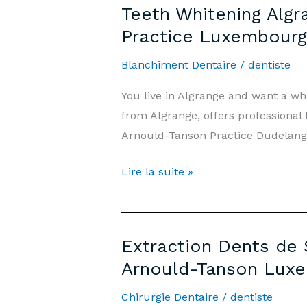
Teeth Whitening Algr
Prix
Practice Luxembourg
500€
&
Blanchiment Dentaire
/
dentiste
Informations
You live in Algrange and want a w
|
from Algrange, offers professional
Cabinet
Arnould-Tanson Practice Dudelange
Arnould-
Tanson
Teeth
Lire la suite »
Luxembourg
Whitening
Algrange
—
Extraction Dents de 
Price
Arnould-Tanson Lux
€500
&
Chirurgie Dentaire
/
dentiste