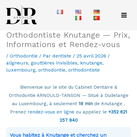
Aller
au
contenu
Orthodontiste Knutange — Prix,
Informations et Rendez-vous
/
Orthodontie
/ Par
dentiste
/
25 avril 2026
/
aligneurs
,
gouttières invisibles
,
knutange
,
luxembourg
,
orthodontie
,
orthodontiste
Bienvenue sur le site du Cabinet Dentaire &
Orthodontie ARNOULD-TANSON — Situé à Dudelange
au Luxembourg, à seulement
18 min
de Knutange .
Prenez
rendez-vous en ligne
ou appelez le
+352 621
257 940
Vous habitez à Knutange et cherchez un