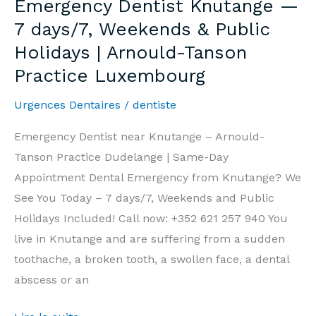
Emergency Dentist Knutange —
7j/7,
7 days/7, Weekends & Public
Week-
Holidays | Arnould-Tanson
end
Practice Luxembourg
et
Jours
Urgences Dentaires
/
dentiste
Fériés
|
Emergency Dentist near Knutange – Arnould-
Cabinet
Tanson Practice Dudelange | Same-Day
Arnould-
Appointment Dental Emergency from Knutange? We
Tanson
See You Today – 7 days/7, Weekends and Public
Luxembourg
Holidays Included! Call now: +352 621 257 940 You
live in Knutange and are suffering from a sudden
toothache, a broken tooth, a swollen face, a dental
abscess or an