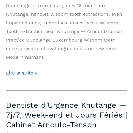
Tanson
Dudelange, Luxembourg, only 18 min from
Luxembourg
Knutange, handles wisdom tooth extractions, even
impacted ones, under local anaesthesia. Wisdom
Tooth Extraction near Knutange — Arnould-Tanson
Practice Dudelange Luxembourg Wisdom teeth
once served to chew tough plants and raw meat.
Modern humans
Wisdom
Lire la suite »
Tooth
Extraction
Knutange
Dentiste d’Urgence Knutange —
—
7j/7, Week-end et Jours Fériés |
Prices
Cabinet Arnould-Tanson
&
Information