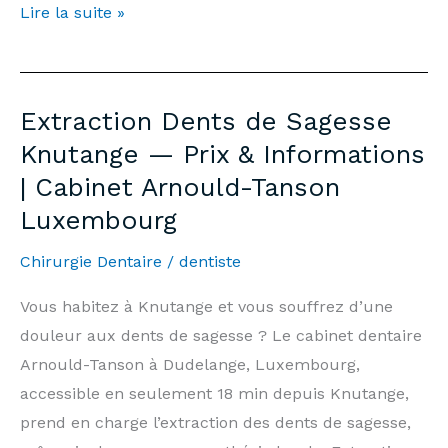
Teeth
Lire la suite »
Whitening
Knutange
—
Extraction Dents de Sagesse
Price
Knutange — Prix & Informations
€500
| Cabinet Arnould-Tanson
&
Luxembourg
Information
|
Chirurgie Dentaire
/
dentiste
Arnould-
Tanson
Vous habitez à Knutange et vous souffrez d’une
Practice
douleur aux dents de sagesse ? Le cabinet dentaire
Luxembourg
Arnould-Tanson à Dudelange, Luxembourg,
accessible en seulement 18 min depuis Knutange,
prend en charge l’extraction des dents de sagesse,