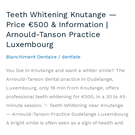
—
Teeth Whitening Knutange —
Prix
Price €500 & Information |
500€
Arnould-Tanson Practice
&
Luxembourg
Informations
|
Blanchiment Dentaire
/
dentiste
Cabinet
Arnould-
You live in Knutange and want a whiter smile? The
Tanson
Arnould-Tanson dental practice in Dudelange,
Luxembourg
Luxembourg, only 18 min from Knutange, offers
professional teeth whitening for €500, in a 30 to 45-
minute session. ✨ Teeth Whitening near Knutange
— Arnould-Tanson Practice Dudelange Luxembourg
A bright smile is often seen as a sign of health and