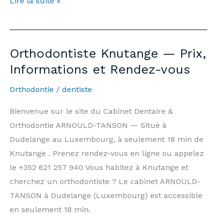
Emergency
Lire la suite »
Dentist
Knutange
—
Orthodontiste Knutange — Prix,
7
Informations et Rendez-vous
days/7,
Weekends
Orthodontie
/
dentiste
&
Bienvenue sur le site du Cabinet Dentaire &
Public
Orthodontie ARNOULD-TANSON — Situé à
Holidays
Dudelange au Luxembourg, à seulement 18 min de
|
Knutange . Prenez rendez-vous en ligne ou appelez
Arnould-
le +352 621 257 940 Vous habitez à Knutange et
Tanson
cherchez un orthodontiste ? Le cabinet ARNOULD-
Practice
TANSON à Dudelange (Luxembourg) est accessible
Luxembourg
en seulement 18 min.