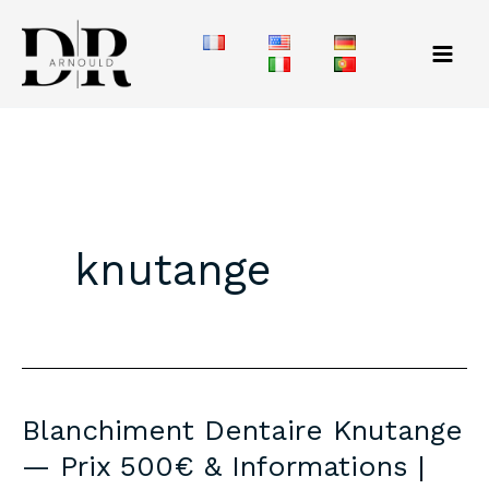
Aller
au
contenu
knutange
Blanchiment Dentaire Knutange
— Prix 500€ & Informations |