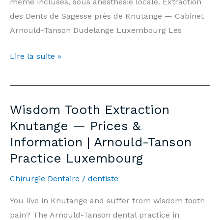
même incluses, sous anesthésie locale. Extraction
des Dents de Sagesse près de Knutange — Cabinet
Arnould-Tanson Dudelange Luxembourg Les
Extraction
Lire la suite »
Dents
de
Sagesse
Wisdom Tooth Extraction
Knutange
Knutange — Prices &
—
Information | Arnould-Tanson
Prix
Practice Luxembourg
&
Informations
Chirurgie Dentaire
/
dentiste
|
Cabinet
You live in Knutange and suffer from wisdom tooth
Arnould-
pain? The Arnould-Tanson dental practice in