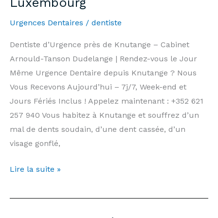
Luxembourg
|
Urgences Dentaires
/
dentiste
Arnould-
Tanson
Dentiste d’Urgence près de Knutange – Cabinet
Practice
Arnould-Tanson Dudelange | Rendez-vous le Jour
Luxembourg
Même Urgence Dentaire depuis Knutange ? Nous
Vous Recevons Aujourd’hui – 7j/7, Week-end et
Jours Fériés Inclus ! Appelez maintenant : +352 621
257 940 Vous habitez à Knutange et souffrez d’un
mal de dents soudain, d’une dent cassée, d’un
visage gonflé,
Dentiste
Lire la suite »
d’Urgence
Knutange
—