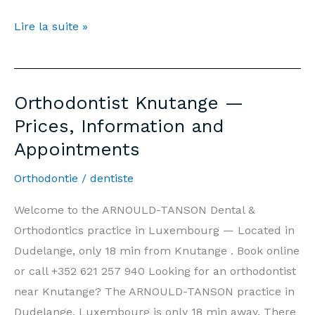
Orthodontiste
Lire la suite »
Knutange
—
Prix,
Orthodontist Knutange —
Informations
Prices, Information and
et
Appointments
Rendez-
vous
Orthodontie
/
dentiste
Welcome to the ARNOULD-TANSON Dental &
Orthodontics practice in Luxembourg — Located in
Dudelange, only 18 min from Knutange . Book online
or call +352 621 257 940 Looking for an orthodontist
near Knutange? The ARNOULD-TANSON practice in
Dudelange, Luxembourg is only 18 min away. There