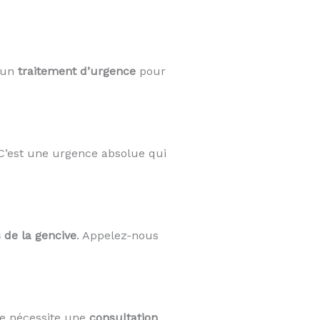
e un
traitement d’urgence
pour
 C’est une urgence absolue qui
s de la gencive
. Appelez-nous
me nécessite une
consultation