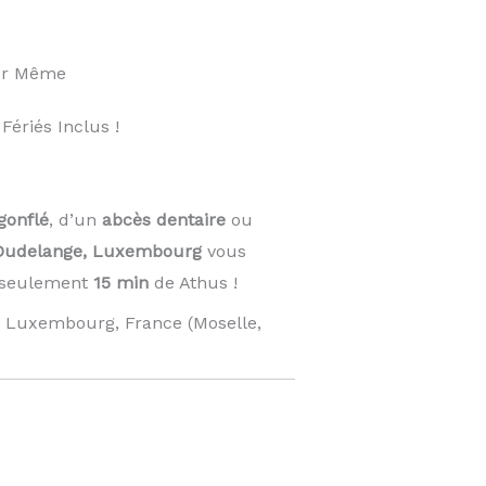
our Même
ériés Inclus !
gonflé
, d’un
abcès dentaire
ou
Dudelange, Luxembourg
vous
À seulement
15 min
de Athus !
: Luxembourg, France (Moselle,