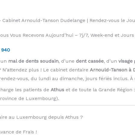
 – Cabinet Arnould-Tanson Dudelange | Rendez-vous le J
us Vous Recevons Aujourd’hui – 7j/7, Week-end et Jours F
 940
d’un
mal de dents soudain
, d’une
dent cassée
, d’un
visage 
 N’attendez plus ! Le cabinet dentaire
Arnould-Tanson à 
 rendez-vous, du lundi au dimanche, jours fériés inclus. 
harge les patients de
Athus
et de toute la Grande Région 
Province de Luxembourg). ️
ire au Luxembourg depuis Athus ?
ance de Frais !