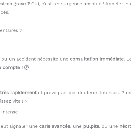
est-ce grave ?
Oui, c’est une urgence absolue ! Appelez-n
ces.
entaires ?
 ou un accident nécessite une
consultation immédiate
. L
 compte !
⏱️
r très rapidement
et provoquer des douleurs intenses. Plus
ssez vite ! ⚡
 Intense
peut signaler une
carie avancée
, une
pulpite
, ou une
nécr