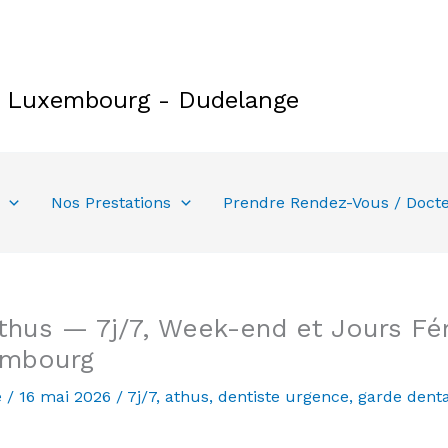
e Luxembourg - Dudelange
Nos Prestations
Prendre Rendez-Vous / Doct
thus — 7j/7, Week-end et Jours Fér
embourg
e
/
16 mai 2026
/
7j/7
,
athus
,
dentiste urgence
,
garde denta