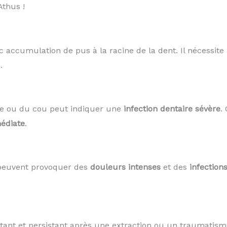
thus !
c accumulation de pus à la racine de la dent. Il nécessit
.
ue ou du cou peut indiquer une
infection dentaire sévère
.
édiate
.
 peuvent provoquer des
douleurs intenses
et des
infection
ant et persistant après une extraction ou un traumatis