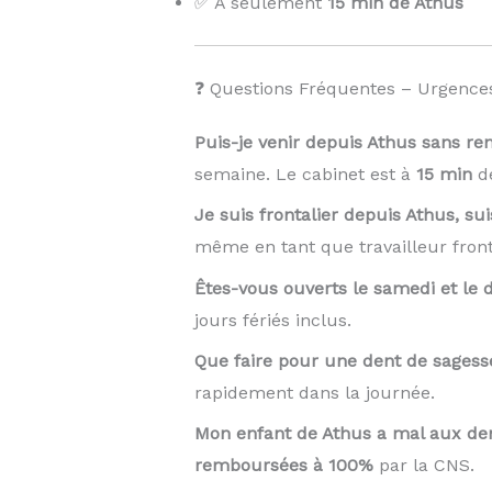
✅ À seulement
15 min de Athus
❓ Questions Fréquentes – Urgences
Puis-je venir depuis Athus sans re
semaine. Le cabinet est à
15 min
de
Je suis frontalier depuis Athus, su
même en tant que travailleur front
Êtes-vous ouverts le samedi et le
jours fériés inclus.
Que faire pour une dent de sagess
rapidement dans la journée.
Mon enfant de Athus a mal aux den
remboursées à 100%
par la CNS.