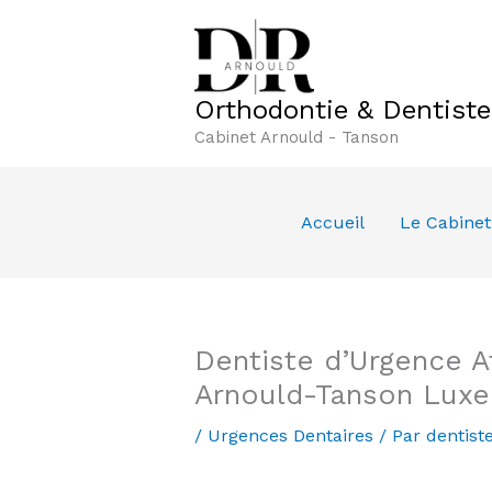
Aller
au
contenu
Orthodontie & Dentist
Cabinet Arnould - Tanson
Accueil
Le Cabinet
Dentiste d’Urgence A
Arnould-Tanson Lux
/
Urgences Dentaires
/ Par
dentist