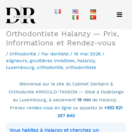
Aller
au
contenu
Orthodontiste Halanzy — Prix,
Informations et Rendez-vous
/
Orthodontie
/ Par
dentiste
/
16 mai 2026
/
aligneurs
,
gouttières invisibles
,
halanzy
,
luxembourg
,
orthodontie
,
orthodontiste
Bienvenue sur le site du Cabinet Dentaire &
Orthodontie ARNOULD-TANSON — Situé à Dudelange
au Luxembourg, à seulement
18 min
de Halanzy .
Prenez
rendez-vous en ligne
ou appelez le
+352 621
257 940
Vous habitez à Halanzy et cherchez un