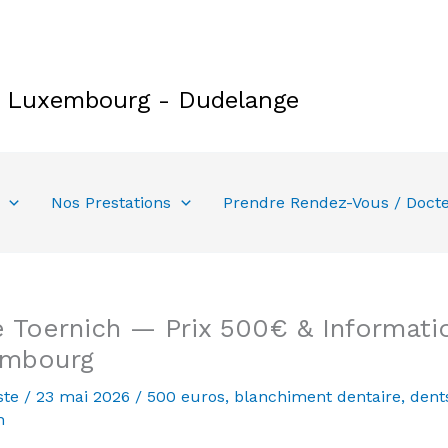
e Luxembourg - Dudelange
Nos Prestations
Prendre Rendez-Vous / Doct
 Toernich — Prix 500€ & Informatio
embourg
ste
/
23 mai 2026
/
500 euros
,
blanchiment dentaire
,
dent
h