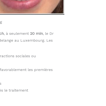
g
ch
, à seulement
20 min
, le Dr
udelange au Luxembourg. Les
ractions sociales ou
t favorablement les premières
s
ès le traitement