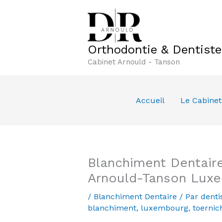
Aller
au
contenu
Orthodontie & Dentist
Cabinet Arnould - Tanson
Accueil
Le Cabinet
Blanchiment Dentaire
Arnould-Tanson Lux
/
Blanchiment Dentaire
/ Par
denti
blanchiment
,
luxembourg
,
toernic