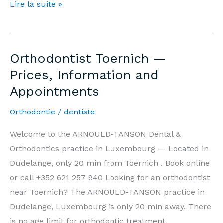
Orthodontiste
Lire la suite »
Toernich
—
Prix,
Orthodontist Toernich —
Informations
Prices, Information and
et
Appointments
Rendez-
vous
Orthodontie
/
dentiste
Welcome to the ARNOULD-TANSON Dental &
Orthodontics practice in Luxembourg — Located in
Dudelange, only 20 min from Toernich . Book online
or call +352 621 257 940 Looking for an orthodontist
near Toernich? The ARNOULD-TANSON practice in
Dudelange, Luxembourg is only 20 min away. There
is no age limit for orthodontic treatment.