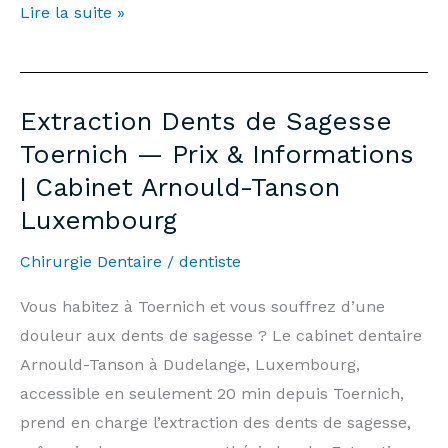
Teeth
Lire la suite »
Whitening
Toernich
—
Extraction Dents de Sagesse
Price
Toernich — Prix & Informations
€500
| Cabinet Arnould-Tanson
&
Luxembourg
Information
|
Chirurgie Dentaire
/
dentiste
Arnould-
Tanson
Vous habitez à Toernich et vous souffrez d’une
Practice
douleur aux dents de sagesse ? Le cabinet dentaire
Luxembourg
Arnould-Tanson à Dudelange, Luxembourg,
accessible en seulement 20 min depuis Toernich,
prend en charge l’extraction des dents de sagesse,