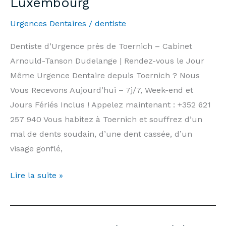
Luxembourg
|
Urgences Dentaires
/
dentiste
Arnould-
Tanson
Dentiste d’Urgence près de Toernich – Cabinet
Practice
Arnould-Tanson Dudelange | Rendez-vous le Jour
Luxembourg
Même Urgence Dentaire depuis Toernich ? Nous
Vous Recevons Aujourd’hui – 7j/7, Week-end et
Jours Fériés Inclus ! Appelez maintenant : +352 621
257 940 Vous habitez à Toernich et souffrez d’un
mal de dents soudain, d’une dent cassée, d’un
visage gonflé,
Dentiste
Lire la suite »
d’Urgence
Toernich
—