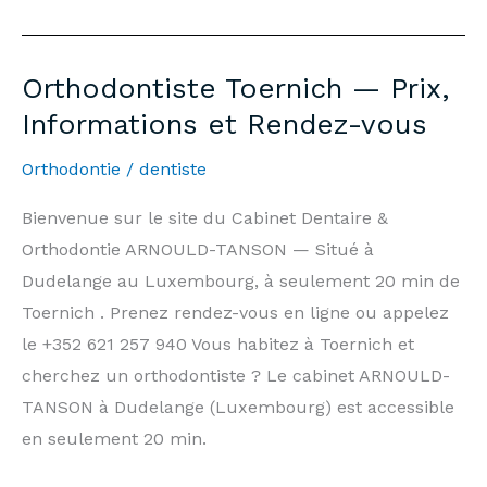
Dentist
Toernich
—
Orthodontiste Toernich — Prix,
7
Informations et Rendez-vous
days/7,
Weekends
Orthodontie
/
dentiste
&
Bienvenue sur le site du Cabinet Dentaire &
Public
Orthodontie ARNOULD-TANSON — Situé à
Holidays
Dudelange au Luxembourg, à seulement 20 min de
|
Toernich . Prenez rendez-vous en ligne ou appelez
Arnould-
le +352 621 257 940 Vous habitez à Toernich et
Tanson
cherchez un orthodontiste ? Le cabinet ARNOULD-
Practice
TANSON à Dudelange (Luxembourg) est accessible
Luxembourg
en seulement 20 min.