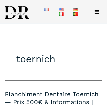
Aller
au
contenu
toernich
Blanchiment Dentaire Toernich
— Prix 500€ & Informations |