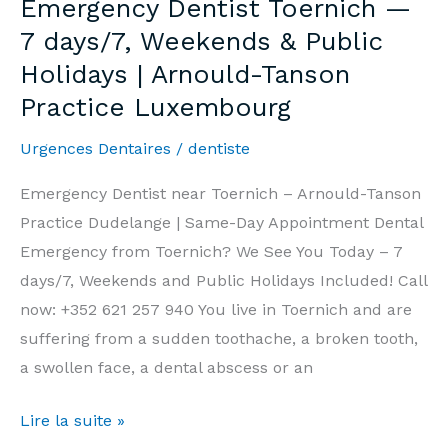
Emergency Dentist Toernich —
7j/7,
7 days/7, Weekends & Public
Week-
Holidays | Arnould-Tanson
end
Practice Luxembourg
et
Jours
Urgences Dentaires
/
dentiste
Fériés
|
Emergency Dentist near Toernich – Arnould-Tanson
Cabinet
Practice Dudelange | Same-Day Appointment Dental
Arnould-
Emergency from Toernich? We See You Today – 7
Tanson
days/7, Weekends and Public Holidays Included! Call
Luxembourg
now: +352 621 257 940 You live in Toernich and are
suffering from a sudden toothache, a broken tooth,
a swollen face, a dental abscess or an
Emergency
Lire la suite »