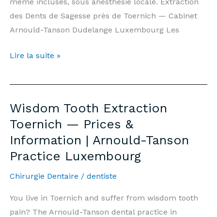
même incluses, sous anesthésie locale. Extraction
des Dents de Sagesse près de Toernich — Cabinet
Arnould-Tanson Dudelange Luxembourg Les
Extraction
Lire la suite »
Dents
de
Sagesse
Wisdom Tooth Extraction
Toernich
Toernich — Prices &
—
Information | Arnould-Tanson
Prix
Practice Luxembourg
&
Informations
Chirurgie Dentaire
/
dentiste
|
Cabinet
You live in Toernich and suffer from wisdom tooth
Arnould-
pain? The Arnould-Tanson dental practice in