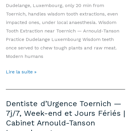
Tanson
Dudelange, Luxembourg, only 20 min from
Luxembourg
Toernich, handles wisdom tooth extractions, even
impacted ones, under local anaesthesia. Wisdom
Tooth Extraction near Toernich — Arnould-Tanson
Practice Dudelange Luxembourg Wisdom teeth
once served to chew tough plants and raw meat.
Modern humans
Wisdom
Lire la suite »
Tooth
Extraction
Toernich
Dentiste d’Urgence Toernich —
—
7j/7, Week-end et Jours Fériés |
Prices
Cabinet Arnould-Tanson
&
Information