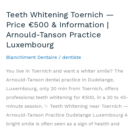
—
Teeth Whitening Toernich —
Prix
Price €500 & Information |
500€
Arnould-Tanson Practice
&
Luxembourg
Informations
|
Blanchiment Dentaire
/
dentiste
Cabinet
Arnould-
You live in Toernich and want a whiter smile? The
Tanson
Arnould-Tanson dental practice in Dudelange,
Luxembourg
Luxembourg, only 20 min from Toernich, offers
professional teeth whitening for €500, in a 30 to 45-
minute session. ✨ Teeth Whitening near Toernich —
Arnould-Tanson Practice Dudelange Luxembourg A
bright smile is often seen as a sign of health and