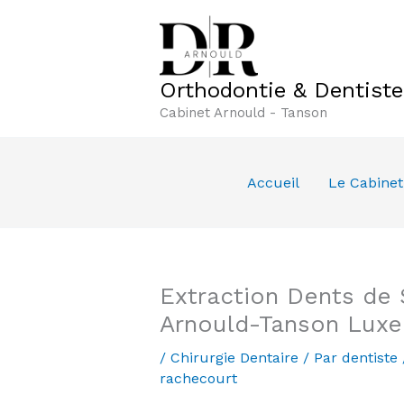
Aller
au
contenu
Orthodontie & Dentist
Cabinet Arnould - Tanson
Accueil
Le Cabinet
Extraction Dents de 
Arnould-Tanson Lux
/
Chirurgie Dentaire
/ Par
dentiste
rachecourt