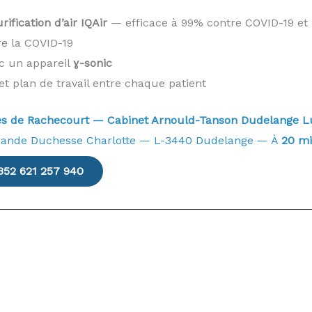
ification d’air IQAir
— efficace à 99% contre COVID-19 et 
re la COVID-19
ec un appareil
ɣ-sonic
et plan de travail entre chaque patient
près de Rachecourt — Cabinet Arnould-Tanson Dudelang
rande Duchesse Charlotte — L-3440 Dudelange — À
20 m
352 621 257 940