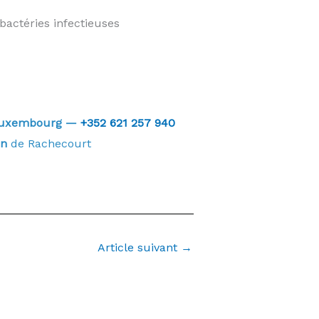
bactéries infectieuses
e Luxembourg —
+352 621 257 940
in
de Rachecourt
Article suivant
→