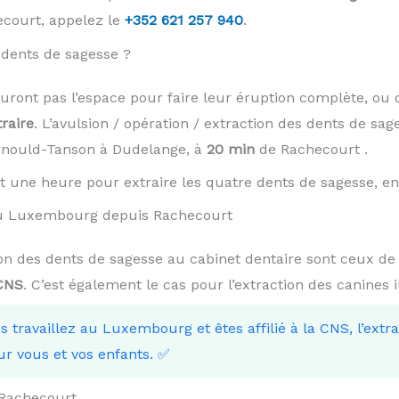
ecourt, appelez le
+352 621 257 940
.
dents de sagesse ?
auront pas l’espace pour faire leur éruption complète, ou 
traire
. L’avulsion / opération / extraction des dents de sag
Arnould-Tanson à Dudelange, à
20 min
de Rachecourt .
t une heure pour extraire les quatre dents de sagesse, en 
 au Luxembourg depuis Rachecourt
tion des dents de sagesse au cabinet dentaire sont ceux de
 CNS
. C’est également le cas pour l’extraction des canines 
us travaillez au Luxembourg et êtes affilié à la CNS, l’extr
ur vous et vos enfants. ✅
 Rachecourt