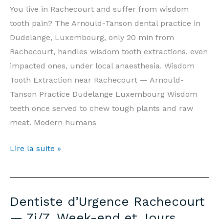
Cabinet
You live in Rachecourt and suffer from wisdom
Arnould-
tooth pain? The Arnould-Tanson dental practice in
Tanson
Dudelange, Luxembourg, only 20 min from
Luxembourg
Rachecourt, handles wisdom tooth extractions, even
impacted ones, under local anaesthesia. Wisdom
Tooth Extraction near Rachecourt — Arnould-
Tanson Practice Dudelange Luxembourg Wisdom
teeth once served to chew tough plants and raw
meat. Modern humans
Wisdom
Lire la suite »
Tooth
Extraction
Rachecourt
Dentiste d’Urgence Rachecourt
—
— 7j/7, Week-end et Jours
Prices