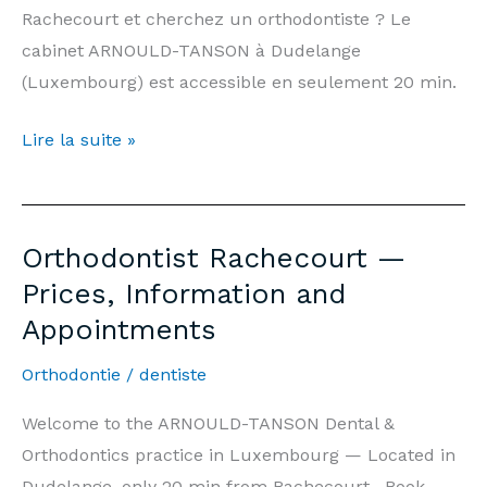
Luxembourg
Rachecourt et cherchez un orthodontiste ? Le
cabinet ARNOULD-TANSON à Dudelange
(Luxembourg) est accessible en seulement 20 min.
Orthodontiste
Lire la suite »
Rachecourt
—
Prix,
Orthodontist Rachecourt —
Informations
Prices, Information and
et
Appointments
Rendez-
vous
Orthodontie
/
dentiste
Welcome to the ARNOULD-TANSON Dental &
Orthodontics practice in Luxembourg — Located in
Dudelange, only 20 min from Rachecourt . Book