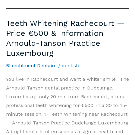
Rachecourt
—
Teeth Whitening Rachecourt —
Prix
Price €500 & Information |
500€
Arnould-Tanson Practice
&
Luxembourg
Informations
|
Blanchiment Dentaire
/
dentiste
Cabinet
Arnould-
You live in Rachecourt and want a whiter smile? The
Tanson
Arnould-Tanson dental practice in Dudelange,
Luxembourg
Luxembourg, only 20 min from Rachecourt, offers
professional teeth whitening for €500, in a 30 to 45-
minute session. ✨ Teeth Whitening near Rachecourt
— Arnould-Tanson Practice Dudelange Luxembourg
A bright smile is often seen as a sign of health and