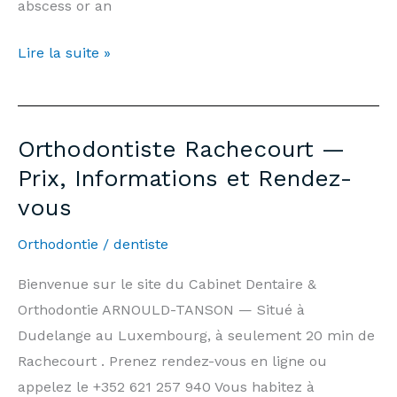
abscess or an
Emergency
Lire la suite »
Dentist
Rachecourt
—
Orthodontiste Rachecourt —
7
Prix, Informations et Rendez-
days/7,
vous
Weekends
&
Orthodontie
/
dentiste
Public
Holidays
Bienvenue sur le site du Cabinet Dentaire &
|
Orthodontie ARNOULD-TANSON — Situé à
Arnould-
Dudelange au Luxembourg, à seulement 20 min de
Tanson
Rachecourt . Prenez rendez-vous en ligne ou
Practice
appelez le +352 621 257 940 Vous habitez à