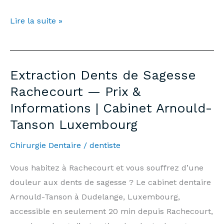
Teeth
Lire la suite »
Whitening
Rachecourt
—
Extraction Dents de Sagesse
Price
Rachecourt — Prix &
€500
Informations | Cabinet Arnould-
&
Tanson Luxembourg
Information
|
Chirurgie Dentaire
/
dentiste
Arnould-
Tanson
Vous habitez à Rachecourt et vous souffrez d’une
Practice
douleur aux dents de sagesse ? Le cabinet dentaire
Luxembourg
Arnould-Tanson à Dudelange, Luxembourg,
accessible en seulement 20 min depuis Rachecourt,