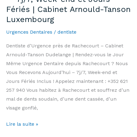
Fériés | Cabinet Arnould-Tanson
&
Luxembourg
Information
|
Urgences Dentaires
/
dentiste
Arnould-
Tanson
Dentiste d’Urgence près de Rachecourt – Cabinet
Practice
Arnould-Tanson Dudelange | Rendez-vous le Jour
Luxembourg
Même Urgence Dentaire depuis Rachecourt ? Nous
Vous Recevons Aujourd’hui – 7j/7, Week-end et
Jours Fériés Inclus ! Appelez maintenant : +352 621
257 940 Vous habitez à Rachecourt et souffrez d’un
mal de dents soudain, d’une dent cassée, d’un
visage gonflé,
Dentiste
Lire la suite »
d’Urgence