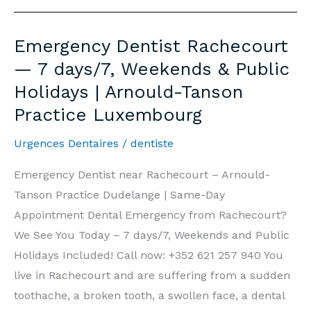
Rachecourt
—
Emergency Dentist Rachecourt
7j/7,
— 7 days/7, Weekends & Public
Week-
Holidays | Arnould-Tanson
end
Practice Luxembourg
et
Jours
Urgences Dentaires
/
dentiste
Fériés
|
Emergency Dentist near Rachecourt – Arnould-
Cabinet
Tanson Practice Dudelange | Same-Day
Arnould-
Appointment Dental Emergency from Rachecourt?
Tanson
We See You Today – 7 days/7, Weekends and Public
Luxembourg
Holidays Included! Call now: +352 621 257 940 You
live in Rachecourt and are suffering from a sudden
toothache, a broken tooth, a swollen face, a dental