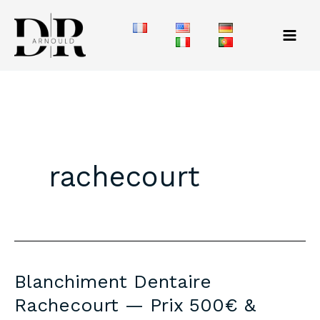
Aller
au
contenu
rachecourt
Blanchiment Dentaire
Rachecourt — Prix 500€ &