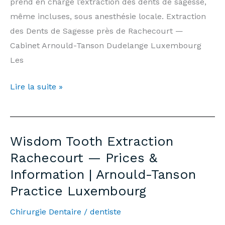
prend en charge l’extraction des dents de sagesse,
même incluses, sous anesthésie locale. Extraction
des Dents de Sagesse près de Rachecourt —
Cabinet Arnould-Tanson Dudelange Luxembourg
Les
Extraction
Lire la suite »
Dents
de
Sagesse
Wisdom Tooth Extraction
Rachecourt
Rachecourt — Prices &
—
Information | Arnould-Tanson
Prix
Practice Luxembourg
&
Informations
Chirurgie Dentaire
/
dentiste
|