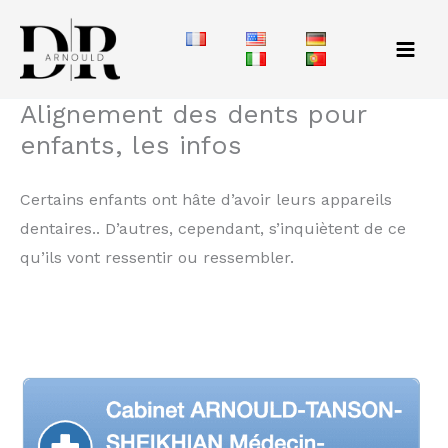
Aller
au
contenu
Alignement des dents pour
enfants, les infos
Certains enfants ont hâte d’avoir leurs appareils
dentaires.. D’autres, cependant, s’inquiètent de ce
qu’ils vont ressentir ou ressembler.
Vous avez probablement des questions et des
inquiétudes personnelles concernant les appareils
dentaires.