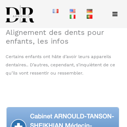
Skip
to
content
Alignement des dents pour
enfants, les infos
Certains enfants ont hâte d’avoir leurs appareils
dentaires.. D’autres, cependant, s’inquiètent de ce
qu’ils vont ressentir ou ressembler.
Vous avez probablement des questions et des
inquiétudes personnelles concernant les appareils
dentaires.