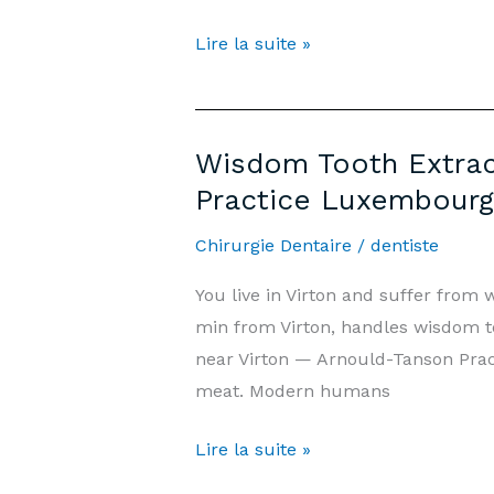
Practice
Extraction
Lire la suite »
Luxembourg
Dents
de
Sagesse
Wisdom Tooth Extract
Virton
Practice Luxembourg
—
Prix
Chirurgie Dentaire
/
dentiste
&
You live in Virton and suffer fro
Informations
min from Virton, handles wisdom t
|
near Virton — Arnould-Tanson Pra
Cabinet
meat. Modern humans
Arnould-
Tanson
Wisdom
Lire la suite »
Luxembourg
Tooth