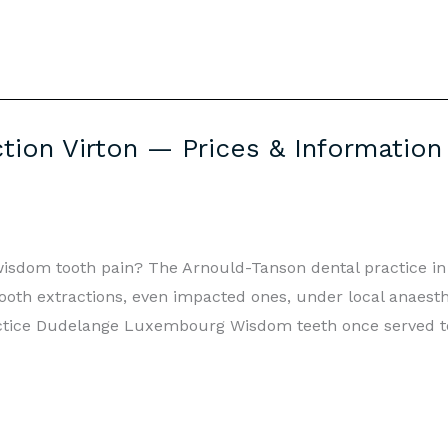
ion Virton — Prices & Information
m wisdom tooth pain? The Arnould-Tanson dental practice 
ooth extractions, even impacted ones, under local anaest
ctice Dudelange Luxembourg Wisdom teeth once served t