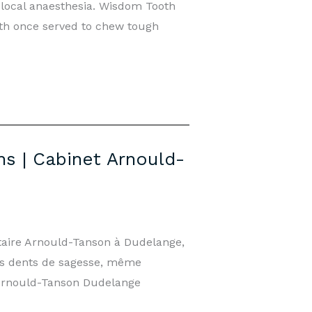
 local anaesthesia. Wisdom Tooth
h once served to chew tough
ns | Cabinet Arnould-
ntaire Arnould-Tanson à Dudelange,
es dents de sagesse, même
t Arnould-Tanson Dudelange