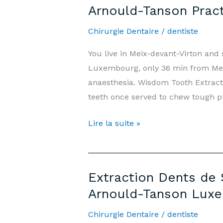
Arnould-Tanson Prac
devant-
Virton
Chirurgie Dentaire
/
dentiste
—
You live in Meix-devant-Virton and
Prix
Luxembourg, only 36 min from Meix
&
anaesthesia. Wisdom Tooth Extrac
Informations
teeth once served to chew tough 
|
Cabinet
Wisdom
Lire la suite »
Arnould-
Tooth
Tanson
Extraction
Luxembourg
Meix-
Extraction Dents de 
devant-
Arnould-Tanson Lux
Virton
—
Chirurgie Dentaire
/
dentiste