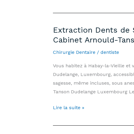
Extraction Dents de 
Cabinet Arnould-Tan
Chirurgie Dentaire
/
dentiste
Vous habitez à Habay-la-Vieille et
Dudelange, Luxembourg, accessible
sagesse, même incluses, sous anest
Tanson Dudelange Luxembourg Le
Extraction
Lire la suite »
Dents
de
Sagesse