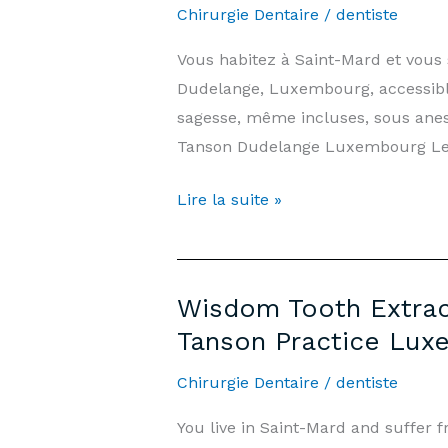
—
Chirurgie Dentaire
/
dentiste
Prices
Vous habitez à Saint-Mard et vous
&
Dudelange, Luxembourg, accessible
Information
sagesse, même incluses, sous anes
|
Tanson Dudelange Luxembourg L
Arnould-
Tanson
Extraction
Lire la suite »
Practice
Dents
Luxembourg
de
Sagesse
Wisdom Tooth Extract
Saint-
Tanson Practice Lux
Mard
—
Chirurgie Dentaire
/
dentiste
Prix
You live in Saint-Mard and suffer
&