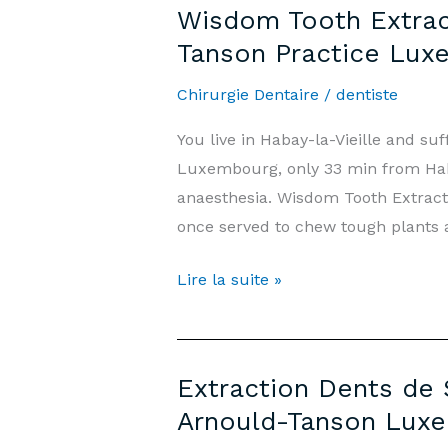
Wisdom Tooth Extract
Habay-
Tanson Practice Lux
la-
Vieille
Chirurgie Dentaire
/
dentiste
—
You live in Habay-la-Vieille and s
Prix
Luxembourg, only 33 min from Haba
&
anaesthesia. Wisdom Tooth Extrac
Informations
once served to chew tough plant
|
Cabinet
Wisdom
Lire la suite »
Arnould-
Tooth
Tanson
Extraction
Luxembourg
Habay-
Extraction Dents de 
la-
Arnould-Tanson Lux
Vieille