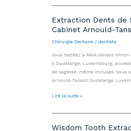
Extraction
Virton
Extraction Dents de 
—
Cabinet Arnould-Tan
Prices
&
Chirurgie Dentaire
/
dentiste
Information
Vous habitez à Meix-devant-Virton
|
à Dudelange, Luxembourg, accessib
Arnould-
de sagesse, même incluses, sous a
Tanson
Arnould-Tanson Dudelange Luxem
Practice
Luxembourg
Extraction
Lire la suite »
Dents
de
Sagesse
Wisdom Tooth Extract
Meix-