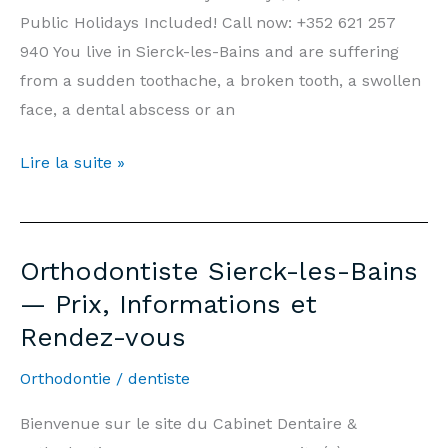
Arnould-
Public Holidays Included! Call now: +352 621 257
Tanson
940 You live in Sierck-les-Bains and are suffering
Luxembourg
from a sudden toothache, a broken tooth, a swollen
face, a dental abscess or an
Emergency
Lire la suite »
Dentist
Sierck-
les-
Orthodontiste Sierck-les-Bains
Bains
— Prix, Informations et
—
Rendez-vous
7
days/7,
Orthodontie
/
dentiste
Weekends
&
Bienvenue sur le site du Cabinet Dentaire &