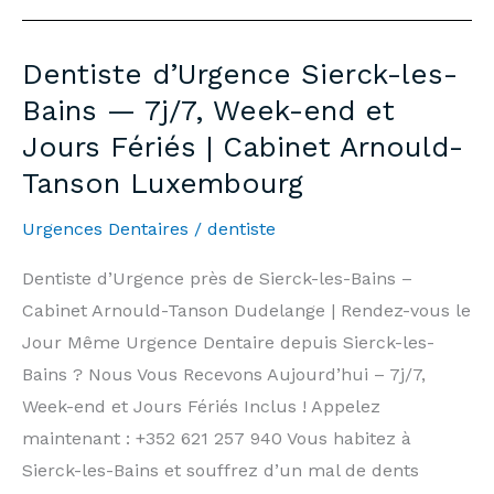
Extraction
Sierck-
Dentiste d’Urgence Sierck-les-
les-
Bains — 7j/7, Week-end et
Bains
Jours Fériés | Cabinet Arnould-
—
Tanson Luxembourg
Prices
&
Urgences Dentaires
/
dentiste
Information
|
Dentiste d’Urgence près de Sierck-les-Bains –
Arnould-
Cabinet Arnould-Tanson Dudelange | Rendez-vous le
Tanson
Jour Même Urgence Dentaire depuis Sierck-les-
Practice
Bains ? Nous Vous Recevons Aujourd’hui – 7j/7,
Luxembourg
Week-end et Jours Fériés Inclus ! Appelez
maintenant : +352 621 257 940 Vous habitez à
Sierck-les-Bains et souffrez d’un mal de dents