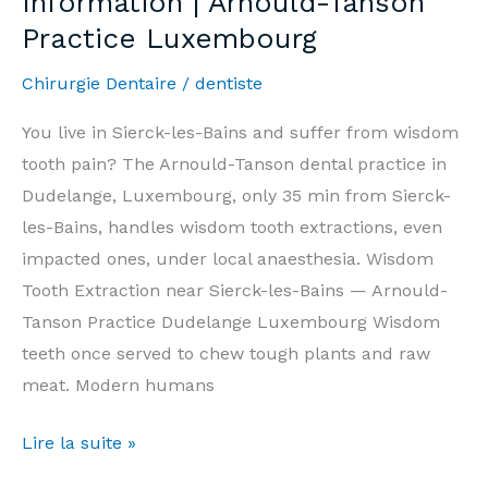
Information | Arnould-Tanson
Bains
Practice Luxembourg
—
Prix
Chirurgie Dentaire
/
dentiste
&
Informations
You live in Sierck-les-Bains and suffer from wisdom
|
tooth pain? The Arnould-Tanson dental practice in
Cabinet
Dudelange, Luxembourg, only 35 min from Sierck-
Arnould-
les-Bains, handles wisdom tooth extractions, even
Tanson
impacted ones, under local anaesthesia. Wisdom
Luxembourg
Tooth Extraction near Sierck-les-Bains — Arnould-
Tanson Practice Dudelange Luxembourg Wisdom
teeth once served to chew tough plants and raw
meat. Modern humans
Wisdom
Lire la suite »
Tooth