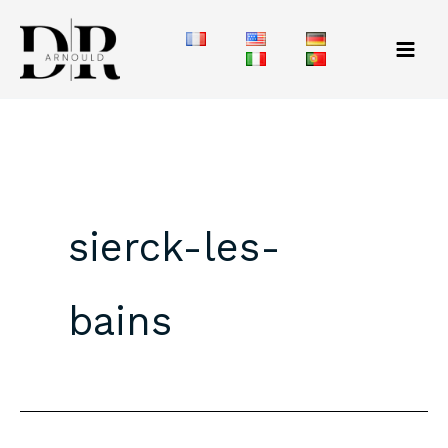
Aller
au
contenu
sierck-les-
bains