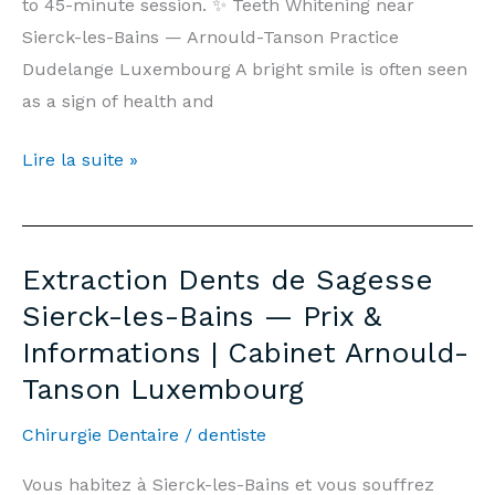
to 45-minute session. ✨ Teeth Whitening near
Sierck-les-Bains — Arnould-Tanson Practice
Dudelange Luxembourg A bright smile is often seen
as a sign of health and
Teeth
Lire la suite »
Whitening
Sierck-
les-
Extraction Dents de Sagesse
Bains
Sierck-les-Bains — Prix &
—
Informations | Cabinet Arnould-
Price
Tanson Luxembourg
€500
&
Chirurgie Dentaire
/
dentiste
Information
|
Vous habitez à Sierck-les-Bains et vous souffrez