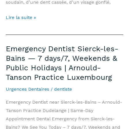
soudain, d’une dent cassée, d’un visage gonflé,
Dentiste
Lire la suite »
d’Urgence
Sierck-
les-
Emergency Dentist Sierck-les-
Bains
Bains — 7 days/7, Weekends &
—
Public Holidays | Arnould-
7j/7,
Tanson Practice Luxembourg
Week-
end
Urgences Dentaires
/
dentiste
et
Jours
Emergency Dentist near Sierck-les-Bains – Arnould-
Fériés
Tanson Practice Dudelange | Same-Day
|
Appointment Dental Emergency from Sierck-les-
Cabinet
Bains? We See You Today – 7 days/7, Weekends and