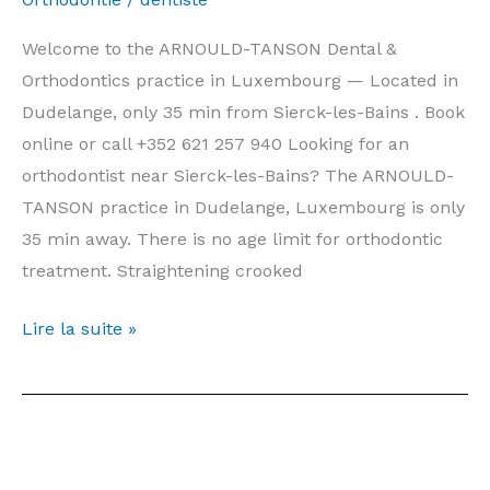
Rendez-
vous
Welcome to the ARNOULD-TANSON Dental &
Orthodontics practice in Luxembourg — Located in
Dudelange, only 35 min from Sierck-les-Bains . Book
online or call +352 621 257 940 Looking for an
orthodontist near Sierck-les-Bains? The ARNOULD-
TANSON practice in Dudelange, Luxembourg is only
35 min away. There is no age limit for orthodontic
treatment. Straightening crooked
Orthodontist
Lire la suite »
Sierck-
les-
Bains
—
Prices,