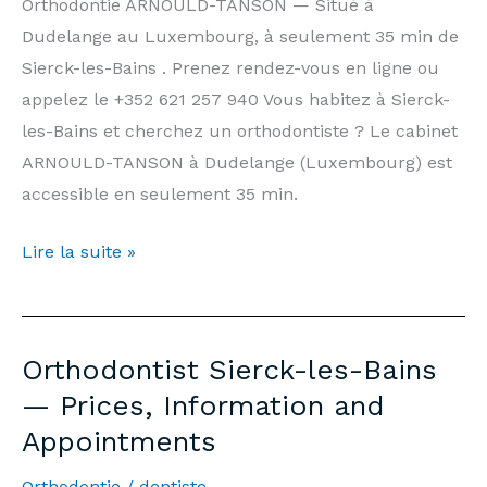
Public
Orthodontie ARNOULD-TANSON — Situé à
Holidays
Dudelange au Luxembourg, à seulement 35 min de
|
Sierck-les-Bains . Prenez rendez-vous en ligne ou
Arnould-
appelez le +352 621 257 940 Vous habitez à Sierck-
Tanson
les-Bains et cherchez un orthodontiste ? Le cabinet
Practice
ARNOULD-TANSON à Dudelange (Luxembourg) est
Luxembourg
accessible en seulement 35 min.
Orthodontiste
Lire la suite »
Sierck-
les-
Bains
Orthodontist Sierck-les-Bains
—
— Prices, Information and
Prix,
Appointments
Informations
et
Orthodontie
/
dentiste