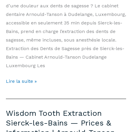
Arnould-
d’une douleur aux dents de sagesse ? Le cabinet
Tanson
dentaire Arnould-Tanson à Dudelange, Luxembourg,
Practice
accessible en seulement 35 min depuis Sierck-les-
Luxembourg
Bains, prend en charge l’extraction des dents de
sagesse, même incluses, sous anesthésie locale.
Extraction des Dents de Sagesse près de Sierck-les-
Bains — Cabinet Arnould-Tanson Dudelange
Luxembourg Les
Extraction
Lire la suite »
Dents
de
Sagesse
Wisdom Tooth Extraction
Sierck-
Sierck-les-Bains — Prices &
les-