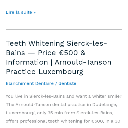
Blanchiment
Lire la suite »
Dentaire
Sierck-
les-
Teeth Whitening Sierck-les-
Bains
Bains — Price €500 &
—
Information | Arnould-Tanson
Prix
Practice Luxembourg
500€
&
Blanchiment Dentaire
/
dentiste
Informations
|
You live in Sierck-les-Bains and want a whiter smile?
Cabinet
The Arnould-Tanson dental practice in Dudelange,
Arnould-
Luxembourg, only 35 min from Sierck-les-Bains,
Tanson
offers professional teeth whitening for €500, in a 30
Luxembourg