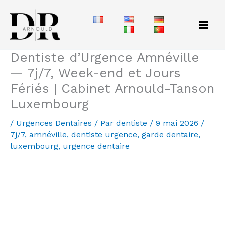
Aller
au
contenu
Dentiste d’Urgence Amnéville
— 7j/7, Week-end et Jours
Fériés | Cabinet Arnould-Tanson
Luxembourg
/
Urgences Dentaires
/ Par
dentiste
/
9 mai 2026
/
7j/7
,
amnéville
,
dentiste urgence
,
garde dentaire
,
luxembourg
,
urgence dentaire